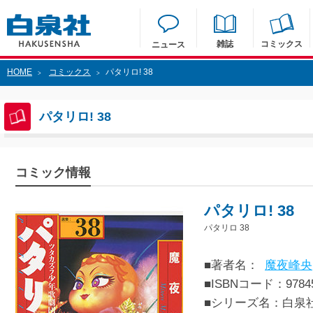
雑誌
コミックス
ニュース
HOME
コミックス
パタリロ! 38
>
>
パタリロ! 38
コミック情報
パタリロ! 38
パタリロ 38
■著者名：
魔夜峰央
■ISBNコード：97845
■シリーズ名：白泉