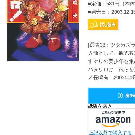
■定価：581円（本体
■発売日：
2003.12.1
[選集38：ツタカ
入源として、観光客
すぐりの美少年を集
パタリロは、彼らを
／長嶋有 2003年6
魔夜
紙版を購入
上記以外で購入する