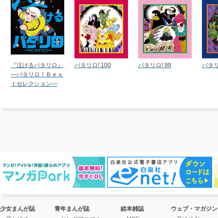
『泣けるパタリロ』
パタリロ! 100
パタリロ! 99
パタリ
―パタリロ！Ｂｅｓ
ｔセレクション―
少女まんが誌
青年まんが誌
絵本雑誌
ウェブ・マガジン