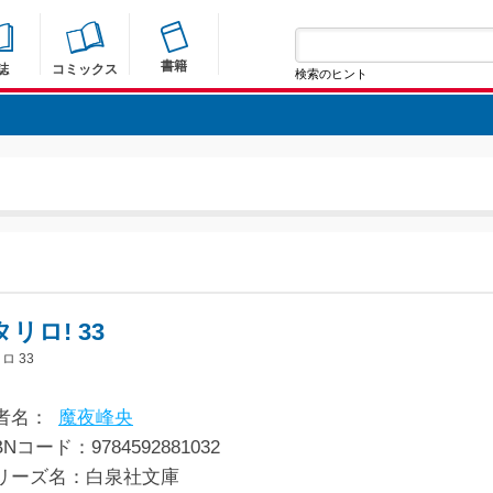
書籍
誌
コミックス
検索のヒント
リロ! 33
ロ 33
者名：
魔夜峰央
BNコード：9784592881032
リーズ名：白泉社文庫