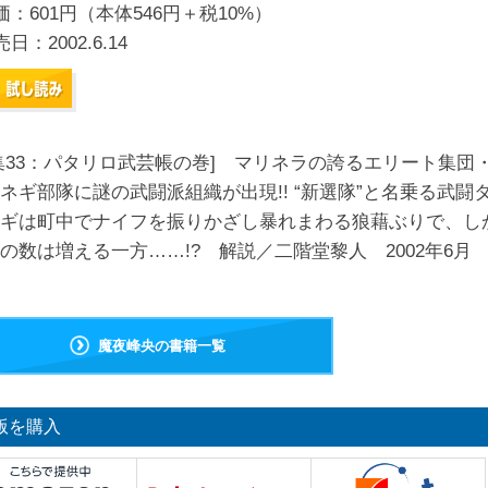
価：601円（本体546円＋税10%）
売日：
2002.6.14
集33：パタリロ武芸帳の巻] マリネラの誇るエリート集団
ネギ部隊に謎の武闘派組織が出現!! “新選隊”と名乗る武闘
ギは町中でナイフを振りかざし暴れまわる狼藉ぶりで、し
の数は増える一方……!? 解説／二階堂黎人 2002年6月
魔夜峰央の書籍一覧
版を購入