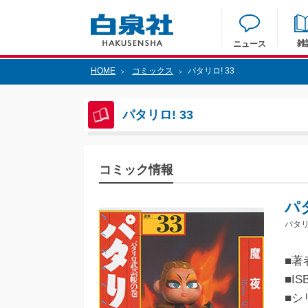
雑
ニュース
HOME
コミックス
パタリロ! 33
>
>
パタリロ! 33
コミック情報
パタ
パタリ
■著
■IS
■シ