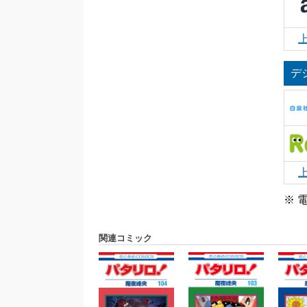
デ
※ 
関連コミック