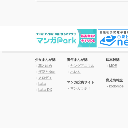
少女まんが誌
青年まんが誌
絵本雑誌
花とゆめ
ヤングアニマル
MOE
ザ花とゆめ
ハレム
メロディ
育児情報誌
マンガ投稿サイト
LaLa
kodomoe
マンガラボ！
LaLa DX