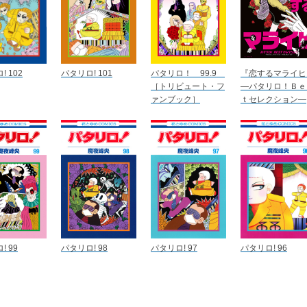
 102
パタリロ! 101
パタリロ！ 99.9
『恋するマライヒ
［トリビュート・フ
―パタリロ！Ｂｅ
ァンブック］
ｔセレクション―
! 99
パタリロ! 98
パタリロ! 97
パタリロ! 96