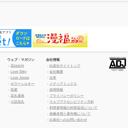
ウェブ・マガジン
会社情報
花ゆめAi
白泉社サイトトップ
Love Silky
会社概要
Love Jossie
沿革
ホラーシルキー
メディアミックス
黒蜜
採用情報
花丸漫画
プライバシーポリシー
小説花丸
ウェブアクセシビリティ方針
利用者情報の外部送信について
画像使用と著作権について
白泉社へのお問い合わせ