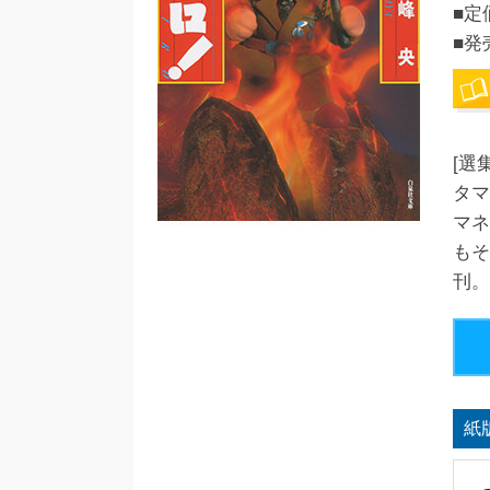
■定
■発
[選
タマ
マネ
もそ
刊。
紙