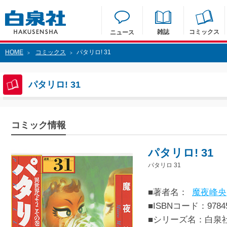
雑誌
コミックス
ニュース
HOME
コミックス
パタリロ! 31
>
>
パタリロ! 31
コミック情報
パタリロ! 31
パタリロ 31
■著者名：
魔夜峰央
■ISBNコード：97845
■シリーズ名：白泉