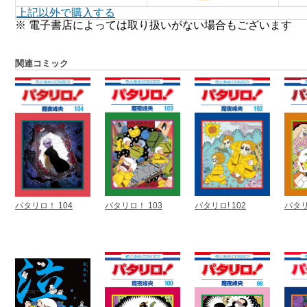
上記以外で購入する
※ 電子書店によっては取り扱いがない場合もございます
関連コミック
パタリロ！ 104
パタリロ！ 103
パタリロ! 102
パタリ