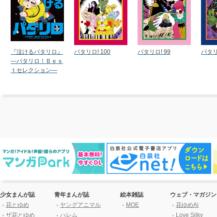
『泣けるパタリロ』
パタリロ! 100
パタリロ! 99
パタリ
―パタリロ！Ｂｅｓ
ｔセレクション―
少女まんが誌
青年まんが誌
絵本雑誌
ウェブ・マガジン
花とゆめ
ヤングアニマル
MOE
花ゆめAi
ザ花とゆめ
ハレム
Love Silky