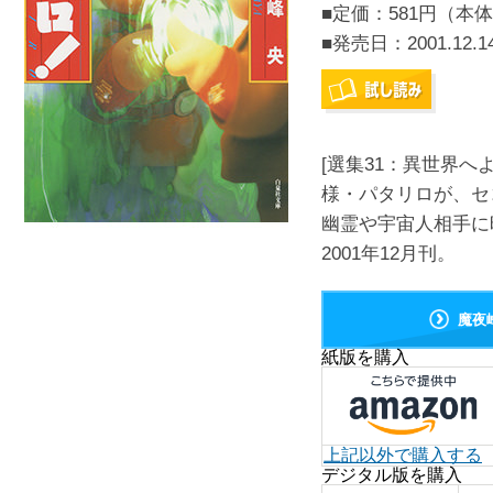
■定価：581円（本体
■発売日：
2001.12.1
[選集31：異世界
様・パタリロが、セ
幽霊や宇宙人相手に
2001年12月刊。
魔夜
紙版を購入
上記以外で購入する
デジタル版を購入