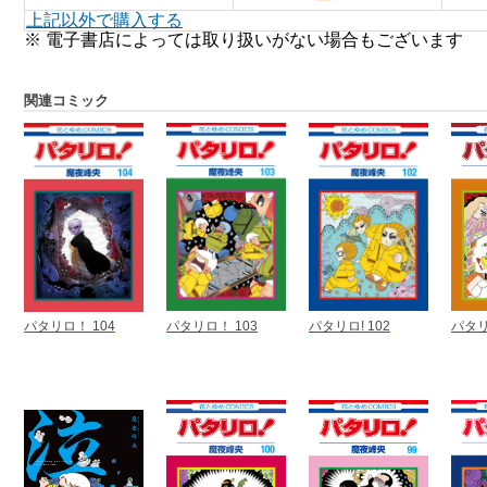
上記以外で購入する
※ 電子書店によっては取り扱いがない場合もございます
関連コミック
パタリロ！ 104
パタリロ！ 103
パタリロ! 102
パタリ