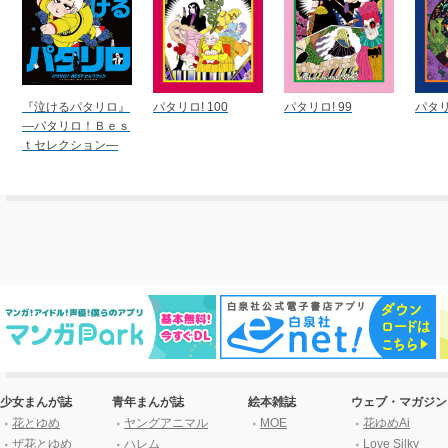
『泣けるパタリロ』
パタリロ! 100
パタリロ! 99
パタリ
―パタリロ！Ｂｅｓ
ｔセレクション―
少女まんが誌
青年まんが誌
絵本雑誌
ウェブ・マガジン
花とゆめ
ヤングアニマル
MOE
花ゆめAi
ザ花とゆめ
ハレム
Love Silky