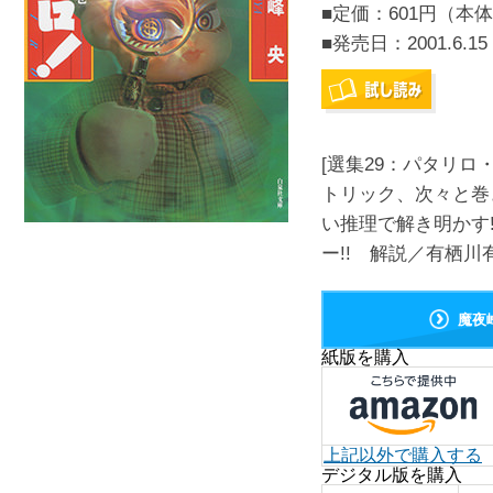
■定価：601円（本体
■発売日：
2001.6.15
[選集29：パタリ
トリック、次々と巻
い推理で解き明かす
ー!! 解説／有栖川有
魔夜
紙版を購入
上記以外で購入する
デジタル版を購入