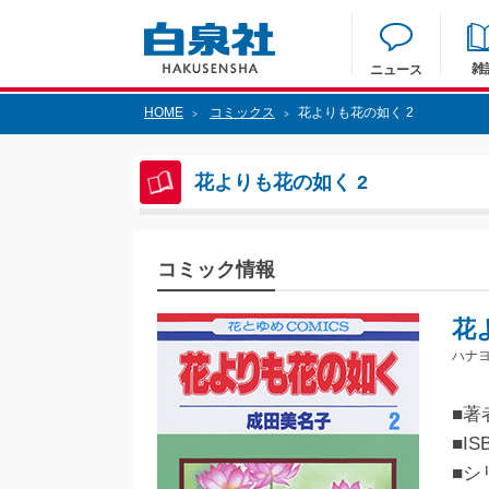
雑
ニュース
HOME
コミックス
花よりも花の如く 2
>
>
花よりも花の如く 2
コミック情報
花
ハナヨ
■著
■IS
■シ