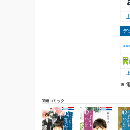
デ
※ 
関連コミック