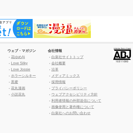
ウェブ・マガジン
会社情報
花ゆめAi
白泉社サイトトップ
Love Silky
会社概要
Love Jossie
沿革
ホラーシルキー
メディアミックス
黒蜜
採用情報
花丸漫画
プライバシーポリシー
小説花丸
ウェブアクセシビリティ方針
利用者情報の外部送信について
画像使用と著作権について
白泉社へのお問い合わせ