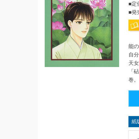
■定
■発
能の
自分
天女
「砧
巻。
紙