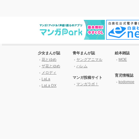
少女まんが誌
青年まんが誌
絵本雑誌
花とゆめ
ヤングアニマル
MOE
ザ花とゆめ
ハレム
メロディ
育児情報誌
マンガ投稿サイト
LaLa
kodomoe
マンガラボ！
LaLa DX