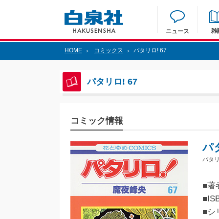
雑
ニュース
HOME
コミックス
パタリロ! 67
>
>
パタリロ! 67
コミック情報
パタ
パタリ
■著
■IS
■シ