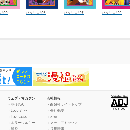
! 99
パタリロ! 98
パタリロ! 97
パタリロ! 96
ウェブ・マガジン
会社情報
花ゆめAi
白泉社サイトトップ
Love Silky
会社概要
Love Jossie
沿革
ホラーシルキー
メディアミックス
黒蜜
採用情報