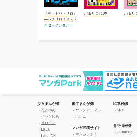
『泣けるパタリロ』
パタリロ! 100
パタリロ
―パタリロ！Ｂｅｓ
ｔセレクション―
少女まんが誌
青年まんが誌
絵本雑誌
花とゆめ
ヤングアニマル
MOE
ザ花とゆめ
ハレム
メロディ
育児情報誌
マンガ投稿サイト
LaLa
kodomoe
マンガラボ！
LaLa DX