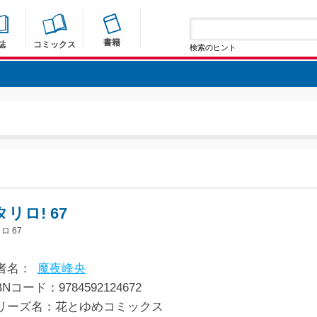
書籍
誌
コミックス
検索のヒント
リロ! 67
ロ 67
者名：
魔夜峰央
BNコード：9784592124672
リーズ名：花とゆめコミックス