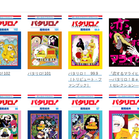
 102
パタリロ! 101
パタリロ！ 99.9
『恋するマライヒ
［トリビュート・フ
―パタリロ！Ｂｅ
ァンブック］
ｔセレクション―