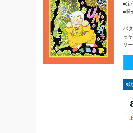
■定
■発
パタ
っそ
リー
紙