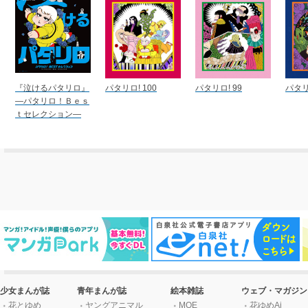
『泣けるパタリロ』
パタリロ! 100
パタリロ! 99
パタリ
―パタリロ！Ｂｅｓ
ｔセレクション―
少女まんが誌
青年まんが誌
絵本雑誌
ウェブ・マガジン
花とゆめ
ヤングアニマル
MOE
花ゆめAi