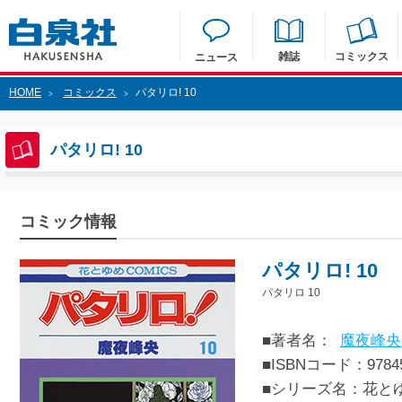
雑誌
コミックス
ニュース
HOME
コミックス
パタリロ! 10
>
>
パタリロ! 10
コミック情報
パタリロ! 10
パタリロ 10
■著者名：
魔夜峰央
■ISBNコード：97845
■シリーズ名：花と