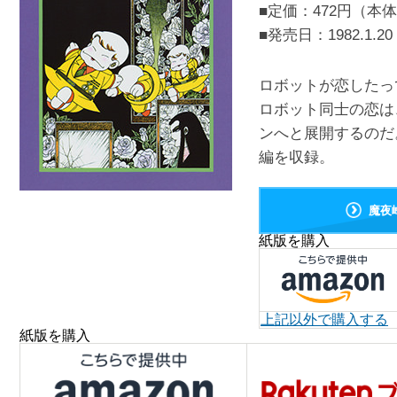
■定価：472円（本体
■発売日：
1982.1.20
ロボットが恋したっ
ロボット同士の恋は
ンへと展開するのだ
編を収録。
魔夜
紙版を購入
上記以外で購入する
紙版を購入