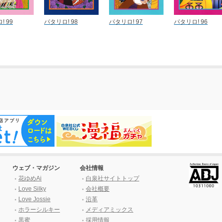
! 99
パタリロ! 98
パタリロ! 97
パタリロ! 96
ウェブ・マガジン
会社情報
花ゆめAi
白泉社サイトトップ
Love Silky
会社概要
Love Jossie
沿革
ホラーシルキー
メディアミックス
黒蜜
採用情報