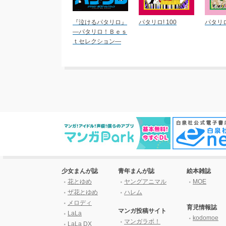
『泣けるパタリロ』
パタリロ! 100
パタリロ
―パタリロ！Ｂｅｓ
ｔセレクション―
少女まんが誌
青年まんが誌
絵本雑誌
花とゆめ
ヤングアニマル
MOE
ザ花とゆめ
ハレム
メロディ
育児情報誌
マンガ投稿サイト
LaLa
kodomoe
マンガラボ！
LaLa DX