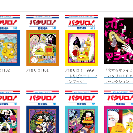
 102
パタリロ! 101
パタリロ！ 99.9
『恋するマライヒ
［トリビュート・フ
―パタリロ！Ｂｅ
ァンブック］
ｔセレクション―