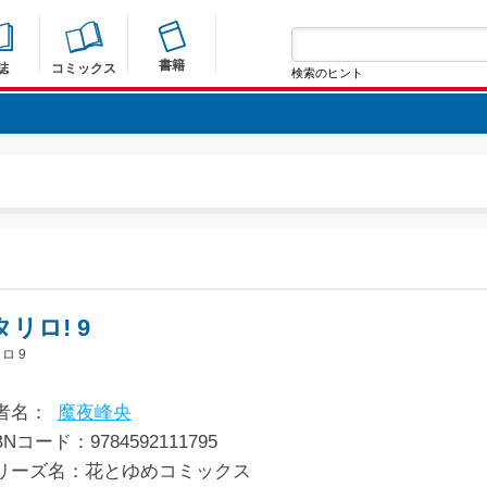
書籍
誌
コミックス
検索のヒント
リロ! 9
ロ 9
者名：
魔夜峰央
BNコード：9784592111795
リーズ名：花とゆめコミックス