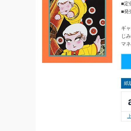
■定
■発
ギャ
じみ
マネ
紙