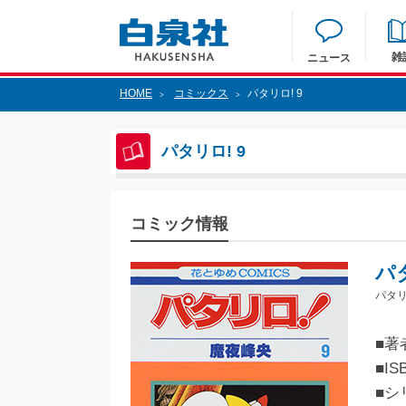
雑
ニュース
HOME
コミックス
パタリロ! 9
>
>
パタリロ! 9
コミック情報
パタ
パタリ
■著
■IS
■シ