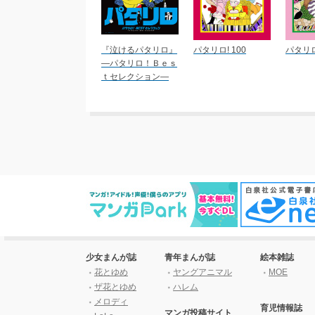
『泣けるパタリロ』
パタリロ! 100
パタリロ
―パタリロ！Ｂｅｓ
ｔセレクション―
少女まんが誌
青年まんが誌
絵本雑誌
花とゆめ
ヤングアニマル
MOE
ザ花とゆめ
ハレム
メロディ
育児情報誌
マンガ投稿サイト