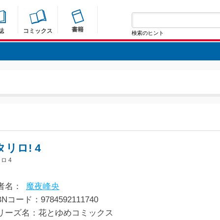
書籍
誌
コミックス
検索のヒント
リロ! 4
ロ 4
者名：
魔夜峰央
BNコード：9784592111740
リーズ名：花とゆめコミックス