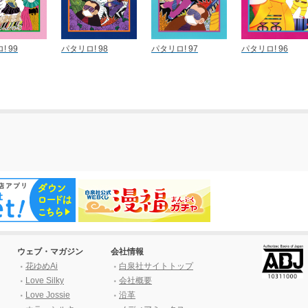
! 99
パタリロ! 98
パタリロ! 97
パタリロ! 96
ウェブ・マガジン
会社情報
花ゆめAi
白泉社サイトトップ
Love Silky
会社概要
Love Jossie
沿革