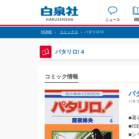
雑
ニュース
HOME
コミックス
パタリロ! 4
>
>
パタリロ! 4
コミック情報
パタ
パタリ
■著
■IS
■シ