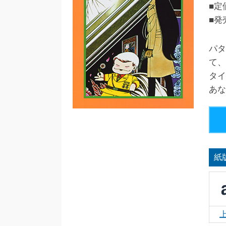
■定
■発
パタ
て、
タイ
あな
紙