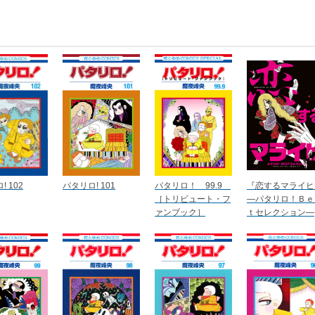
 102
パタリロ! 101
パタリロ！ 99.9
『恋するマライヒ
［トリビュート・フ
―パタリロ！Ｂｅ
ァンブック］
ｔセレクション―