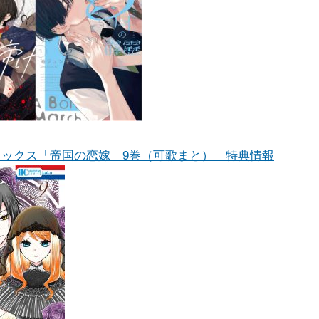
ミックス「帝国の恋嫁」9巻（可歌まと） 特典情報