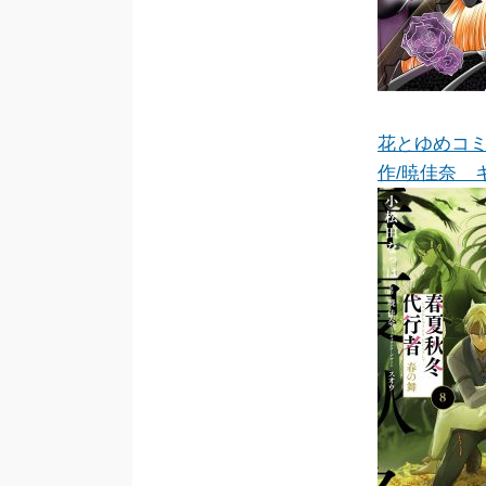
花とゆめコ
作/暁佳奈 