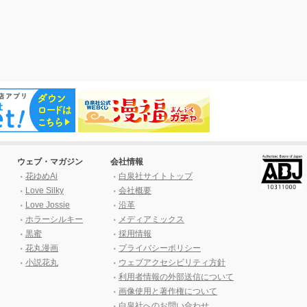
ウェブ・マガジン
会社情報
花ゆめAi
白泉社サイトトップ
Love Silky
会社概要
Love Jossie
沿革
ホラーシルキー
メディアミックス
黒蜜
採用情報
花丸漫画
プライバシーポリシー
小説花丸
ウェブアクセシビリティ方針
利用者情報の外部送信について
画像使用と著作権について
白泉社へのお問い合わせ