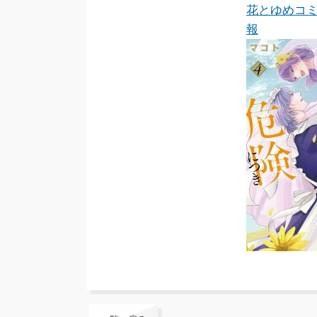
花とゆめコ
報