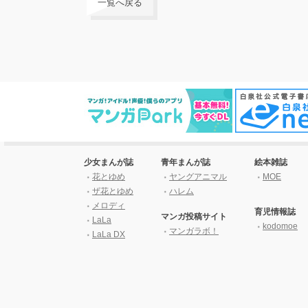
一覧へ戻る
少女まんが誌
青年まんが誌
絵本雑誌
花とゆめ
ヤングアニマル
MOE
ザ花とゆめ
ハレム
メロディ
育児情報誌
マンガ投稿サイト
LaLa
kodomoe
マンガラボ！
LaLa DX