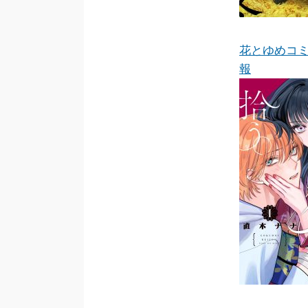
花とゆめコ
報