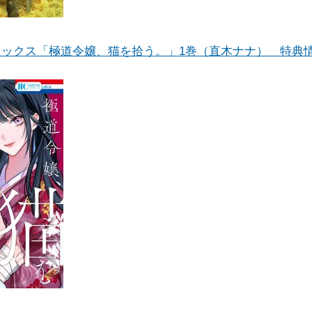
ミックス「極道令嬢、猫を拾う。」1巻（直木ナナ） 特典