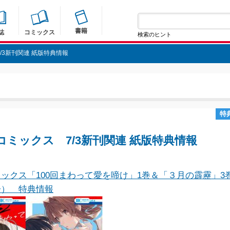
書籍
誌
コミックス
検索のヒント
/3新刊関連 紙版特典情報
特
コミックス 7/3新刊関連 紙版特典情報
ックス「100回まわって愛を啼け」1巻＆「３月の霹靂」3
子） 特典情報