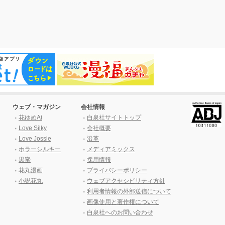
ウェブ・マガジン
会社情報
花ゆめAi
白泉社サイトトップ
Love Silky
会社概要
Love Jossie
沿革
ホラーシルキー
メディアミックス
黒蜜
採用情報
花丸漫画
プライバシーポリシー
小説花丸
ウェブアクセシビリティ方針
利用者情報の外部送信について
画像使用と著作権について
白泉社へのお問い合わせ