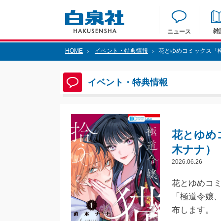
雑
ニュース
HOME
イベント・特典情報
花とゆめコミックス「極
>
>
イベント・特典情報
花とゆめ
木ナナ） 
2026.06.26
花とゆめコミ
「極道令嬢
布します。