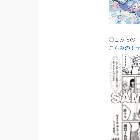
〇こみらの
こらみの！