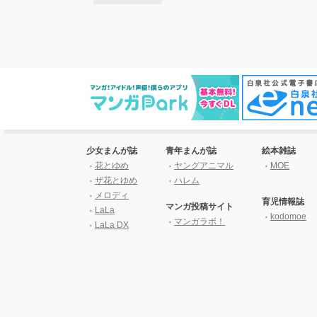
少女まんが誌
青年まんが誌
絵本雑誌
花とゆめ
ヤングアニマル
MOE
ザ花とゆめ
ハレム
メロディ
育児情報誌
マンガ投稿サイト
LaLa
kodomoe
マンガラボ！
LaLa DX