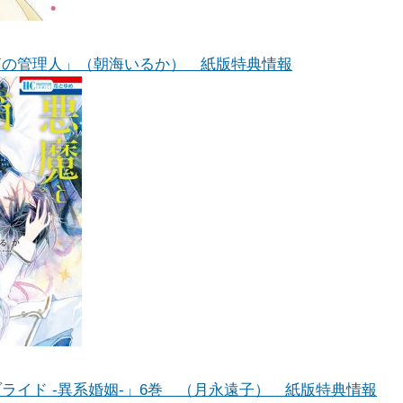
箱の管理人」（朝海いるか） 紙版特典情報
ライド -異系婚姻-」6巻 （月永遠子） 紙版特典情報