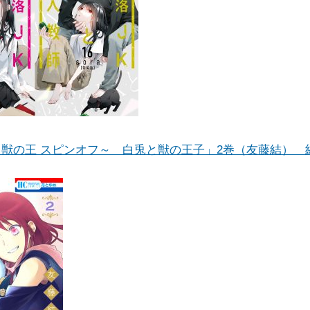
獣の王 スピンオフ～ 白兎と獣の王子」2巻（友藤結） 