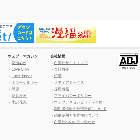
ウェブ・マガジン
会社情報
花ゆめAi
白泉社サイトトップ
Love Silky
会社概要
Love Jossie
沿革
ホラーシルキー
メディアミックス
黒蜜
採用情報
花丸漫画
プライバシーポリシー
小説花丸
ウェブアクセシビリティ方針
利用者情報の外部送信について
画像使用と著作権について
白泉社へのお問い合わせ