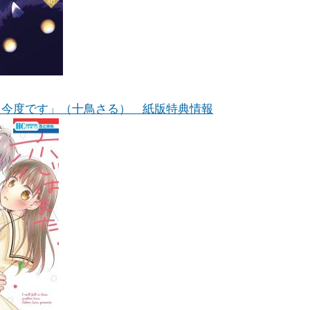
た今度です」（十鳥さる） 紙版特典情報