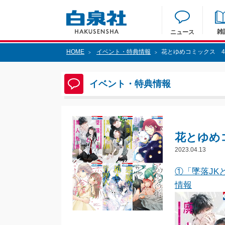
雑
ニュース
HOME
イベント・特典情報
花とゆめコミックス 4
>
>
イベント・特典情報
花とゆめ
2023.04.13
①「墜落JK
情報