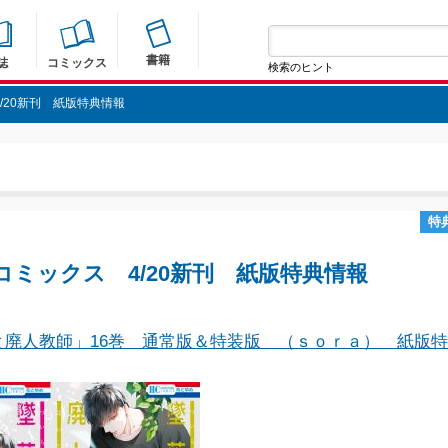
書籍
誌
コミックス
検索のヒント
/20新刊 紙版特典情報
特
コミックス 4/20新刊 紙版特典情報
と廃人教師」16巻 通常版＆特装版 （ｓｏｒａ） 紙版