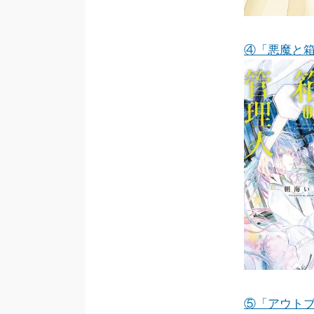
④「悪魔と
⑤「アウトブ