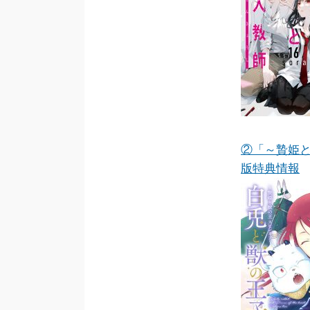
②「～贄姫と
版特典情報