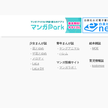
少女まんが誌
青年まんが誌
絵本雑誌
花とゆめ
ヤングアニマル
MOE
ザ花とゆめ
ハレム
メロディ
育児情報誌
マンガ投稿サイト
LaLa
kodomoe
マンガラボ！
LaLa DX