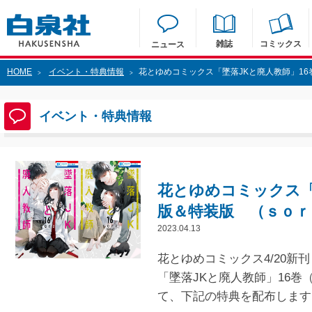
雑誌
コミックス
ニュース
HOME
イベント・特典情報
花とゆめコミックス「墜落JKと廃人教師」1
>
>
イベント・特典情報
花とゆめコミックス「
版＆特装版 （ｓｏｒ
2023.04.13
花とゆめコミックス4/20新刊
「墜落JKと廃人教師」16
て、下記の特典を配布します