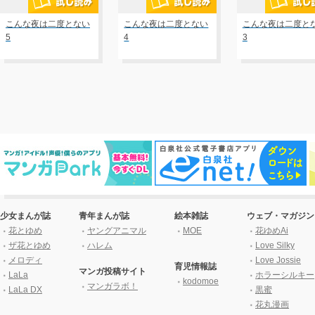
こんな夜は二度とない
こんな夜は二度とない
こんな夜は二度と
5
4
3
少女まんが誌
青年まんが誌
絵本雑誌
ウェブ・マガジン
花とゆめ
ヤングアニマル
MOE
花ゆめAi
ザ花とゆめ
ハレム
Love Silky
メロディ
Love Jossie
育児情報誌
マンガ投稿サイト
LaLa
ホラーシルキー
kodomoe
マンガラボ！
LaLa DX
黒蜜
花丸漫画