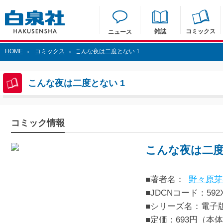
雑誌
コミックス
ニュース
HOME
コミックス
こんな夜は二度とない 1
>
>
こんな夜は二度とない 1
コミック情報
こんな夜は二度
■著者名：
野々原芽
■JDCNコード：592XX
■シリーズ名：電子
■定価：693円（本体