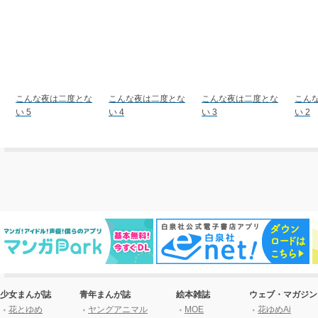
こんな夜は二度とな
こんな夜は二度とな
こんな夜は二度とな
こん
い 5
い 4
い 3
い 2
少女まんが誌
青年まんが誌
絵本雑誌
ウェブ・マガジン
花とゆめ
ヤングアニマル
MOE
花ゆめAi