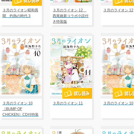
３月のライオン昭和異
３月のライオン 12
３月のライオン 12
聞 灼熱の時代 3
西尾維新コラボ小説付
き特装版
３月のライオン 10
３月のライオン 11
３月のライオン 10
［BUMP OF
CHICKEN］CD付特装
版