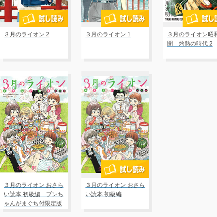
３月のライオン 2
３月のライオン 1
３月のライオン昭
聞 灼熱の時代 2
３月のライオン おさら
３月のライオン おさら
い読本 初級編 ブンち
い読本 初級編
ゃんがまぐち付限定版