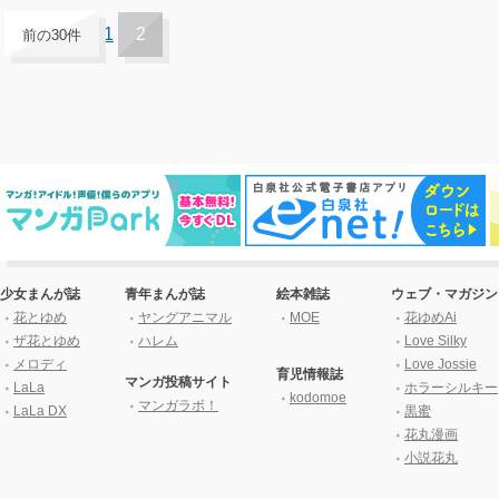
1
2
前の30件
少女まんが誌
青年まんが誌
絵本雑誌
ウェブ・マガジン
花とゆめ
ヤングアニマル
MOE
花ゆめAi
ザ花とゆめ
ハレム
Love Silky
メロディ
Love Jossie
育児情報誌
マンガ投稿サイト
LaLa
ホラーシルキー
kodomoe
マンガラボ！
LaLa DX
黒蜜
花丸漫画
小説花丸