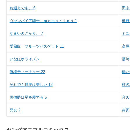
お迎えです。 6
田中
ヴァンパイア騎士 ｍｅｍｏｒｉｅｓ 1
樋野
なまいきざかり。 7
ミユ
愛蔵版 フルーツバスケット 11
高屋
いなほホライズン
藤崎
俺様ティーチャー 22
椿い
それでも世界は美しい 13
椎名
黒伯爵は星を愛でる 6
音久
兄友 2
赤瓦