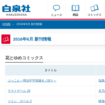
雑誌
コミックス
ニュース
HOME
2016年6月 新刊情報
>
2016年6月 新刊情報
花とゆめコミックス
タイトル
ぶっこん～明治不可視議モノ語り～
塩島
ラストゲーム 10
天乃
ツイン ロール 2
晴海