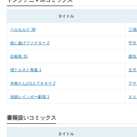
ヤングアニマルコミックス
タイトル
ベルセルク 38
三浦
捻じ曲げファクター 2
守月
自殺島 15
森恒
僕とルネと青嵐 1
文月
木根さんの1人でキネマ 2
アサ
池袋レインボー劇場 1
えり
書籍扱いコミックス
タイトル