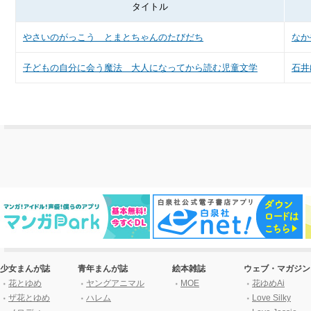
タイトル
やさいのがっこう とまとちゃんのたびだち
なか
子どもの自分に会う魔法 大人になってから読む児童文学
石井
少女まんが誌
青年まんが誌
絵本雑誌
ウェブ・マガジン
花とゆめ
ヤングアニマル
MOE
花ゆめAi
ザ花とゆめ
ハレム
Love Silky