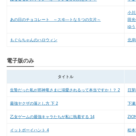
小川
あの日のチョコレート ～スヰ―トな５つの欠片～
田光
ゆう
もぐらちゃんのハロウィン
北岸
電子版のみ
タイトル
生贄だった私が邪神竜さまに溺愛されるって本当ですか！？ 2
日芽
最強ヤクザの落とし方 下 2
下瀬
乙女ゲームの最強キャラたちが私に執着する 14
ZIO
イットボーイハント 4
松本