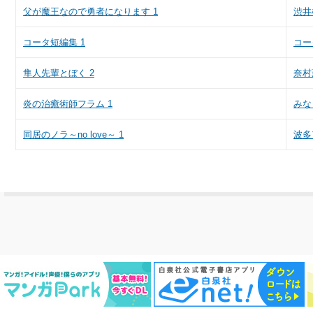
父が魔王なので勇者になります 1
渋井
コータ短編集 1
コー
隼人先輩とぼく 2
奈村
炎の治癒術師フラム 1
みな
同居のノラ～no love～ 1
波多