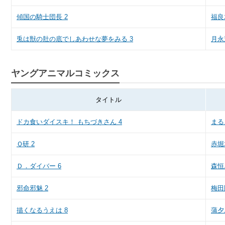
傾国の騎士団長 2
福良
兎は獣の肚の底でしあわせな夢をみる 3
月永
ヤングアニマルコミックス
タイトル
ドカ食いダイスキ！ もちづきさん 4
まる
Ｑ研 2
赤堀
Ｄ．ダイバー 6
森恒
邪命邪魅 2
梅田
描くなるうえは 8
蒲夕