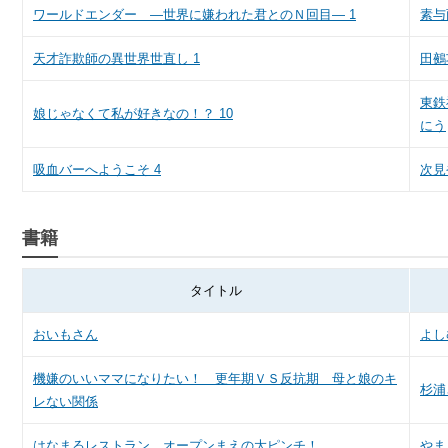
ワールドエンダー ―世界に嫌われた君とのＮ回目― 1
素与
天才詐欺師の異世界世直し 1
田鵺
東鉄
娘じゃなくて私が好きなの！？ 10
にう
吸血バーへようこそ 4
次見
書籍
タイトル
おいもさん
よし
機嫌のいいママになりたい！ 更年期ＶＳ反抗期 母と娘のキ
杉浦
レない関係
はなまるレストラン オープンまえの大ピンチ！
やま