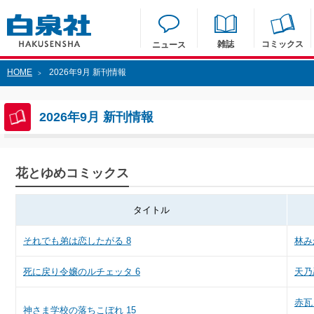
雑誌
コミックス
ニュース
HOME
2026年9月 新刊情報
>
2026年9月 新刊情報
花とゆめコミックス
タイトル
それでも弟は恋したがる 8
林み
死に戻り令嬢のルチェッタ 6
天乃
赤瓦
神さま学校の落ちこぼれ 15