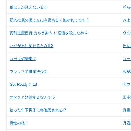
僕にしか見えない君 1
浮ら
新入社員の藤くんに今夜も甘く抱かれてます 1
みよ
変幻退魔夜行 カルラ舞う！ 宿儺を殺した神 4
永久
パパが男に変わるときII 3
丘辺
コータ短編集 2
コー
ブラック労働魔法少女
和樂
Get Ready？ 18
南マ
オタクと婚活するなんて 5
田中
拾った年下男子に毎晩愛される 2
真夜
魔性の檻 1
月庭