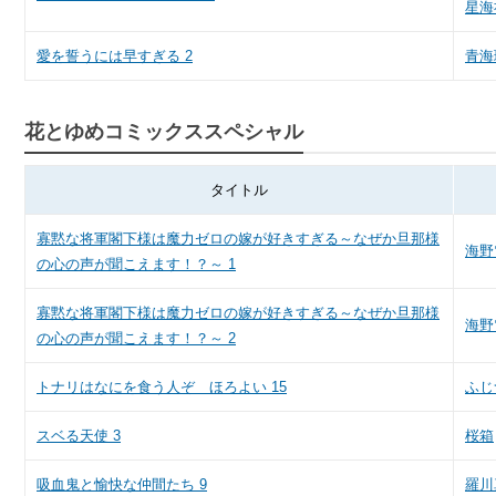
星海
愛を誓うには早すぎる 2
青海
花とゆめコミックススペシャル
タイトル
寡黙な将軍閣下様は魔力ゼロの嫁が好きすぎる～なぜか旦那様
海野
の心の声が聞こえます！？～ 1
寡黙な将軍閣下様は魔力ゼロの嫁が好きすぎる～なぜか旦那様
海野
の心の声が聞こえます！？～ 2
トナリはなにを食う人ぞ ほろよい 15
ふじ
スベる天使 3
桜箱
吸血鬼と愉快な仲間たち 9
羅川