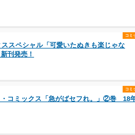
コミ
クススペシャル「可愛いたぬきも楽じゃな
日新刊発売！
コミ
・コミックス「急がばセフれ。」②巻 18年