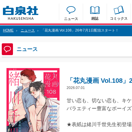
雑誌
コミックス
ニュース
HOME
ニュース
「花丸漫画 Vol.108」26年7月1日配信スタート！
>
>
ニュース
「花丸漫画 Vol.10
2026.07.01
甘い恋も、切ない恋も、キケ
バラエティー豊富なボーイズ
★表紙は緒川千世先生初登場