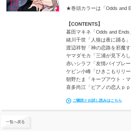
★巻頭カラーは「Odds and
【CONTENTS】
暮田マキネ「Odds and End
緒川千世「人狼は夜に踊る」
渡辺祥智「神の恋路を邪魔す
ヤマダモカ「三浦が見下ろし
赤いシラフ「友情バイブレー
ケビン小峰「ひきこもりリー
朝野たま「キープアウト・マ
喜多尚江「ピアノの恋人ｐｐ
ご購読とお試し読みはこちら
一覧へ戻る