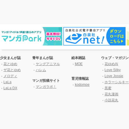
少女まんが誌
青年まんが誌
絵本雑誌
ウェブ・マガジン
花とゆめ
ヤングアニマル
MOE
花ゆめAi
ザ花とゆめ
ハレム
Love Silky
メロディ
Love Jossie
育児情報誌
マンガ投稿サイト
LaLa
ホラーシルキー
kodomoe
マンガラボ！
LaLa DX
黒蜜
花丸漫画
小説花丸