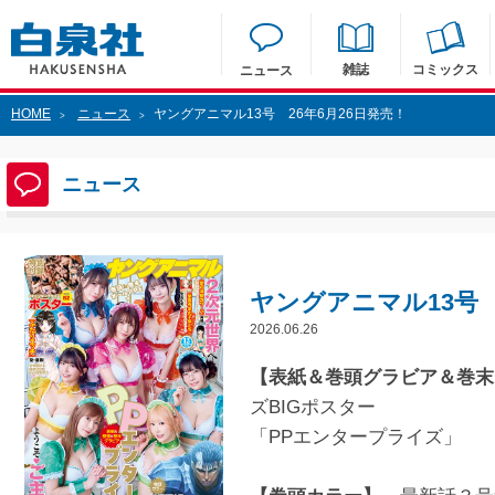
雑誌
コミックス
ニュース
HOME
ニュース
ヤングアニマル13号 26年6月26日発売！
>
>
ニュース
ヤングアニマル13号 
2026.06.26
【表紙＆巻頭グラビア＆巻末
ズBIGポスター
「PPエンタープライズ」