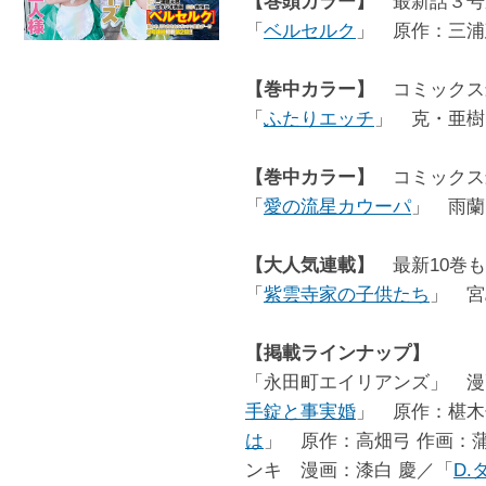
【巻頭カラー】
最新話３号
「
ベルセルク
」 原作：三浦
【巻中カラー】
コミックス最
「
ふたりエッチ
」 克・亜樹
【巻中カラー】
コミックス
「
愛の流星カウーパ
」 雨蘭
【大人気連載】
最新10巻も
「
紫雲寺家の子供たち
」 宮
【掲載ラインナップ】
「永田町エイリアンズ」 漫
手錠と事実婚
」 原作：椹木
は
」 原作：高畑弓 作画：
ンキ 漫画：漆白 慶／「
D.