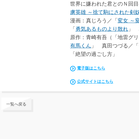
世界に嫌われた君とのＮ回目
虜英雄 ～捨て駒にされた剣
漫画：真じろう／「
変女 ～
「
勇気あるものより散れ
」 
原作：青崎有吾（「地雷グリコ
有馬くん
」 真田つづる／「
「絶望の過ごし方」
電子版はこちら
公式サイトはこちら
一覧へ戻る