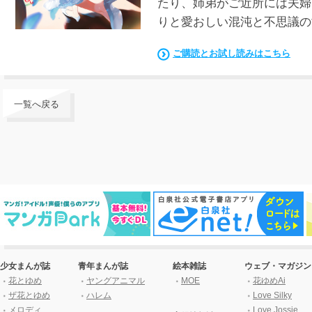
たり、姉弟がご近所には夫婦
りと愛おしい混沌と不思議の
ご購読とお試し読みはこちら
一覧へ戻る
少女まんが誌
青年まんが誌
絵本雑誌
ウェブ・マガジン
花とゆめ
ヤングアニマル
MOE
花ゆめAi
ザ花とゆめ
ハレム
Love Silky
メロディ
Love Jossie