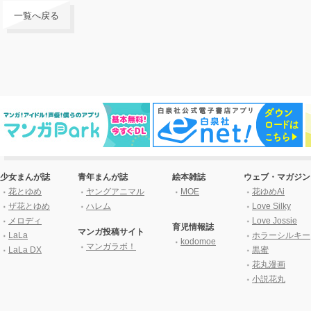
一覧へ戻る
少女まんが誌
青年まんが誌
絵本雑誌
ウェブ・マガジン
花とゆめ
ヤングアニマル
MOE
花ゆめAi
ザ花とゆめ
ハレム
Love Silky
メロディ
Love Jossie
育児情報誌
マンガ投稿サイト
LaLa
ホラーシルキー
kodomoe
マンガラボ！
LaLa DX
黒蜜
花丸漫画
小説花丸