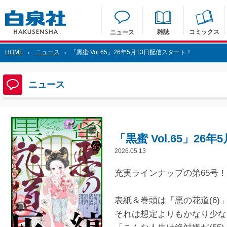
雑誌
コミックス
ニュース
HOME
ニュース
「黒蜜 Vol.65」26年5月13日配信スタート！
>
>
ニュース
「黒蜜 Vol.65」26
2026.05.13
充実ラインナップの第65号
表紙＆巻頭は「悪の花道(6
それは想定よりもかなり少