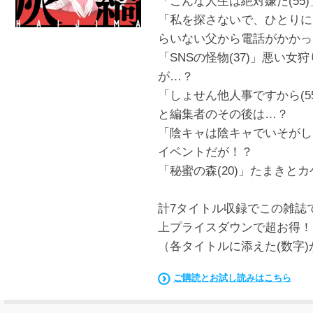
「こんな人生は絶対嫌だ(55
「私を探さないで、ひとりに
らいない父から電話がかか
「SNSの怪物(37)」悪い
が…？
「しょせん他人事ですから(
と編集者のその後は…？
「陰キャは陰キャでいそがし
イベントだが！？
「秘蜜の森(20)」たまき
計7タイトル収録でこの雑誌
上プライスダウンで超お得！
（各タイトルに添えた(数字
ご購読とお試し読みはこちら