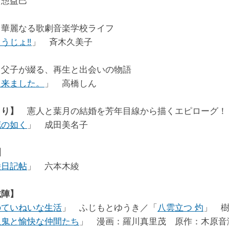
河惣益巳
華麗なる歌劇音楽学校ライフ
うじょ‼
」 斉木久美子
父子が綴る、再生と出会いの物語
に来ました。
」 高橋しん
きり】
憲人と葉月の結婚を芳年目線から描くエピローグ！
花の如く
」 成田美名子
】
絵日記帖
」 六本木綾
載陣】
のていねいな生活
」 ふじもとゆうき／「
八雲立つ 灼
」 
血鬼と愉快な仲間たち
」 漫画：羅川真里茂 原作：木原音