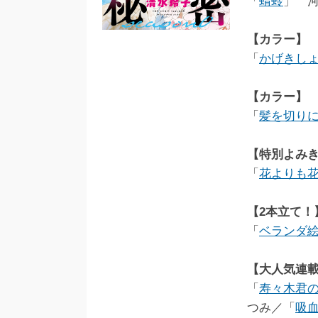
「
蜻蛉
」 
【カラー】
「
かげきしょ
【カラー】
「
髪を切り
【特別よみ
「
花よりも
【2本立て！
「
ベランダ
【大人気連
「
寿々木君
つみ／「
吸