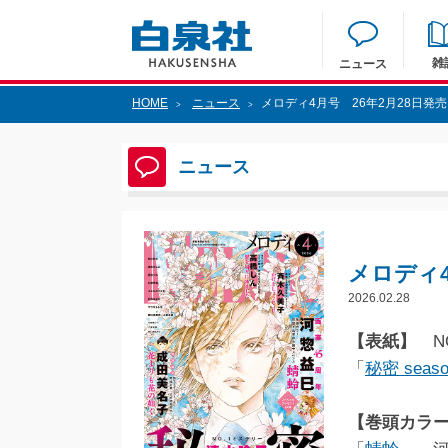
雑
ニュース
HOME
ニュース
メロディ4月号 26年2月28日発
>
>
ニュース
メロディ4
2026.02.28
【表紙】
N
「
秘密 seaso
【巻頭カラ