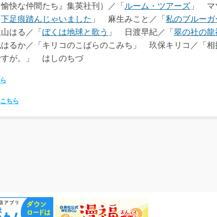
と愉快な仲間たち』集英社刊）／「
ルーム・ツアーズ
」 マ
「
下足痕踏んじゃいました
」 麻生みこと／「
私のブルーガ
秋山はる／「
ぼくは地球と歌う
」 日渡早紀／「
翠の社の龍
風はるか／「キリコのこばらのこみち」 玖保キリコ／「相
ですが。」 はしのちづ
ら
こちら