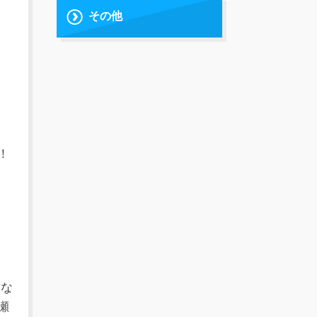
その他
！
樹な
瀬