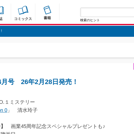
書籍
誌
コミックス
検索のヒント
売！
月号 26年2月28日発売！
O.１ミステリー
n 0
」 清水玲子
ー】
画業45周年記念スペシャルプレゼントも♪