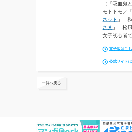
（『吸血鬼
モトトモ／
ネット
」 
さま
」 松
女子初心者
電子版はこち
公式サイトは
一覧へ戻る