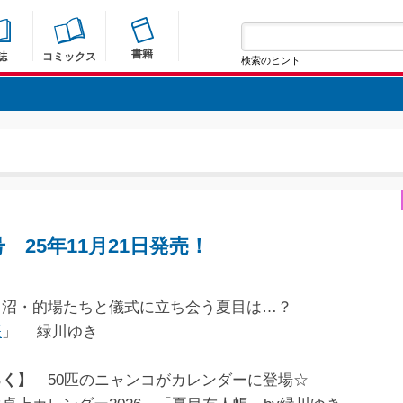
書籍
誌
コミックス
検索のヒント
号 25年11月21日発売！
沼・的場たちと儀式に立ち会う夏目は…？
帳
」 緑川ゆき
ろく】
50匹のニャンコがカレンダーに登場☆