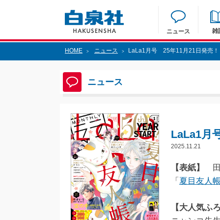
雑
ニュース
HOME
ニュース
LaLa1月号 25年11月21日発売！
>
>
ニュース
LaLa1月
2025.11.21
【表紙】
田
「
夏目友人
【大人気ふ