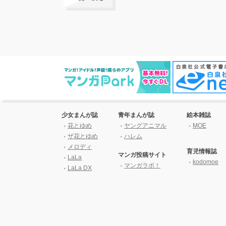
少女まんが誌
青年まんが誌
絵本雑誌
花とゆめ
ヤングアニマル
MOE
ザ花とゆめ
ハレム
メロディ
育児情報誌
マンガ投稿サイト
LaLa
kodomoe
マンガラボ！
LaLa DX