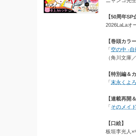
ニャンコ先生
【50周年SP
2026LaL
【巻頭カラ
「
空の中 -
（角川文庫／
【特別編＆
「
末永くよ
【連載再開
「
そのメイ
【口絵】
板垣李光人×