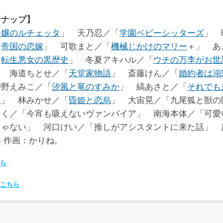
ンナップ】
令嬢のルチェッタ
」 天乃忍／「
学園ベビーシッターズ
」 
「
帝国の恋嫁
」 可歌まと／「
機械じかけのマリー
＋」 あ
「
転生悪女の黒歴史
」 冬夏アキハル／「
ウチの万李がお世
」 海道ちとせ／「
天堂家物語
」 斎藤けん／「
婚約者は溺
仲野えみこ／「
汐風と竜のすみか
」 縞あさと／「
それでも
る
」 林みかせ／「
昏姫と恋烏
」 大宙晃／「九尾狐と獣の
りく／「今宵も吸えないヴァンパイア」 南海本体／「可愛
じゃない」 河口けい／「推しがアシスタントに来た話」 
 作画：かりね。
ら
こちら