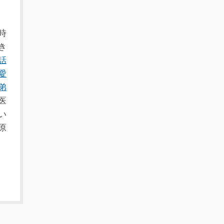
時
き
話
愛
弟
医
い
原