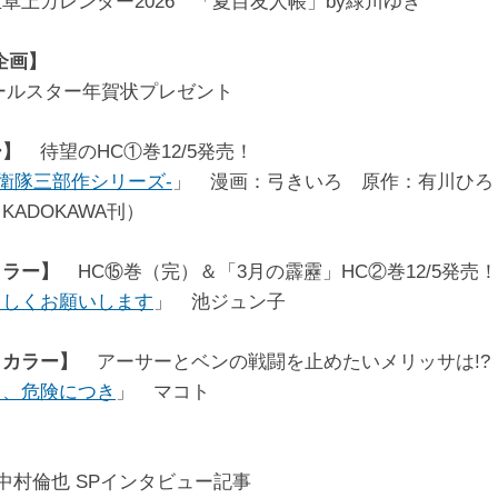
卓上カレンダー2026 「夏目友人帳」by緑川ゆき
企画】
aオールスター年賀状プレゼント
ー】
待望のHC①巻12/5発売！
自衛隊三部作シリーズ-
」 漫画：弓きいろ 原作：有川ひろ
KADOKAWA刊）
カラー】
HC⑮巻（完）＆「3月の霹靂」HC②巻12/5発売！
ろしくお願いします
」 池ジュン子
＆カラー】
アーサーとベンの戦闘を止めたいメリッサは!?
ド、危険につき
」 マコト
中村倫也 SPインタビュー記事