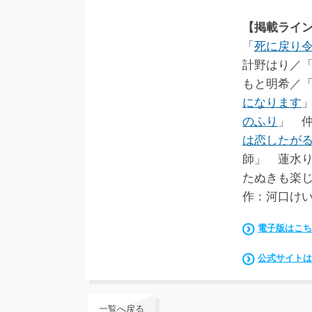
【掲載ライ
「
死に戻り
計野はり／
もと明希／
になります
のふり
」 
は恋したが
師」 蓮水
たぬきも楽
作：河口けい
電子版はこち
公式サイトは
一覧へ戻る