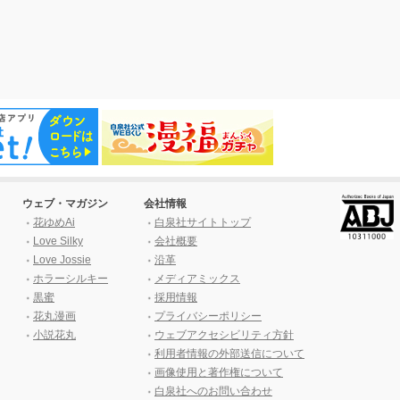
ウェブ・マガジン
会社情報
花ゆめAi
白泉社サイトトップ
Love Silky
会社概要
Love Jossie
沿革
ホラーシルキー
メディアミックス
黒蜜
採用情報
花丸漫画
プライバシーポリシー
小説花丸
ウェブアクセシビリティ方針
利用者情報の外部送信について
画像使用と著作権について
白泉社へのお問い合わせ