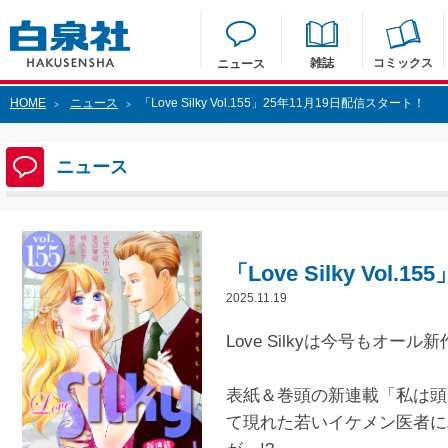
雑誌
コミックス
ニュース
HOME
ニュース
「Love Silky Vol.155」25年11月19日配信スタート！
>
>
ニュース
「Love Silky Vol
2025.11.19
Love Silkyは今号もオ
表紙＆巻頭の新連載「私は頭
て現れた若いイケメン医者に