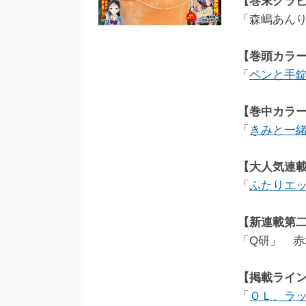
【巻末グラ
「森嶋あんり f
【巻頭カラ
「
ペンと手
【巻中カラ
「
きみと一
【大人気連
「
ふたりエ
【新連載第
「Q研」 赤
【掲載ライ
「
ＯＬ、ラ