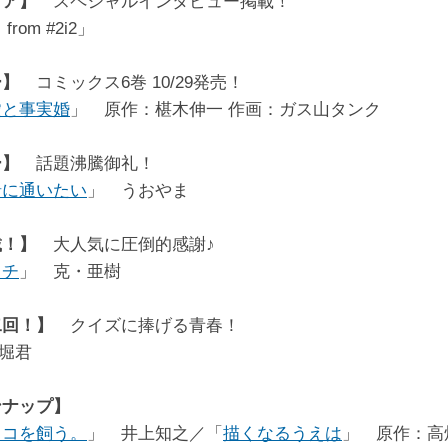
ビア】
スペシャルインタビュー掲載！
rom #2i2」
ー】
コミックス6巻 10/29発売！
錠と事実婚
」 原作：椹木伸一 作画：ガス山タンク
ー】
話題沸騰御礼！
緒に通いたい
」 うおやま
載！】
大人気に圧倒的感謝♪
ッチ
」 克・亜樹
二回！】
クイズに捧げる青春！
堀君
ンナップ】
ッコを飼う。
」 井上知之／「
描くなるうえは
」 原作：高