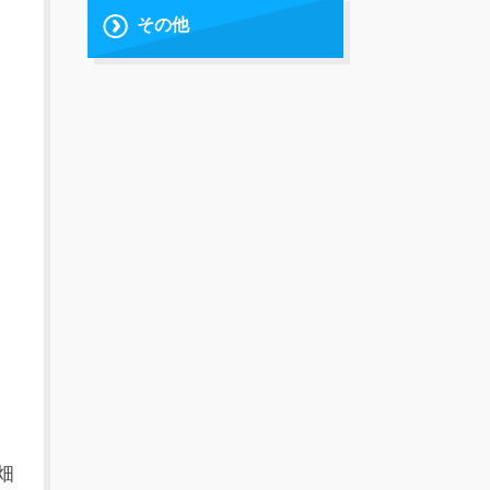
その他
畑