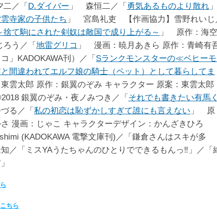
夕二／「
D.ダイバー
」 森恒二／「
勇気あるものより散れ
紫雲寺家の子供たち
」 宮島礼吏 【作画協力】雪野れいじ
～捨て駒にされた剣奴は敵国で成り上がる～
」 原作：海
じろう／「
地雷グリコ
」 漫画：暁月あきら 原作：青崎有
コ」KADOKAWA刊）／「
Sランクモンスターの≪ベヒーモ
猫と間違われてエルフ娘の騎士（ペット）として暮らしてま
東雲太郎 原作：銀翼のぞみ キャラクター 原案：東雲太郎
©2018 銀翼のぞみ・夜ノみつき／「
それでも書きたい有馬
つづる／「
私の初恋は恥ずかしすぎて誰にも言えない
」 原
さ 漫画：じゃこ キャラクターデザイン：かんざきひろ
 Fushimi (KADOKAWA 電撃文庫刊)／「鎌倉さんはスキが多
知／「ミスYAうたちゃんのひとりでできるもんっ‼」／「
方」
ら
こちら