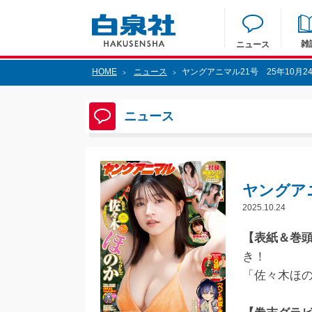
雑
ニュース
HOME
ニュース
ヤングアニマル21号 25年10月2
>
>
ニュース
ヤングアニ
2025.10.24
【表紙＆巻
き！
「佐々木ほ