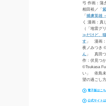
弓 作画：蒲
相田裕／「
「
捕虜英雄 
く 漫画：真
（「地雷グリ
≫だけど、
す
」 漫画：
夜ノみつき 
ん
」 真田
作：伏見つか
©Tsukasa
い」 依島未
望の過ごし
電子版はこち
公式サイトは