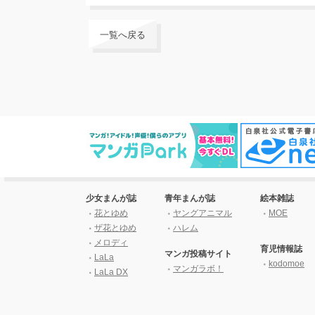
一覧へ戻る
少女まんが誌
青年まんが誌
絵本雑誌
花とゆめ
ヤングアニマル
MOE
ザ花とゆめ
ハレム
メロディ
育児情報誌
マンガ投稿サイト
LaLa
kodomoe
マンガラボ！
LaLa DX