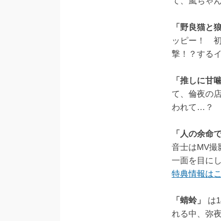
て、嵐ちゃん
「野良猫と
ッピー！ 
撃！？する
「推しに甘
て、倫夜の
われて…
「人の余命
音士はMV
一面を目に
特典情報は
「蜻蛉」
は
れる中、弥