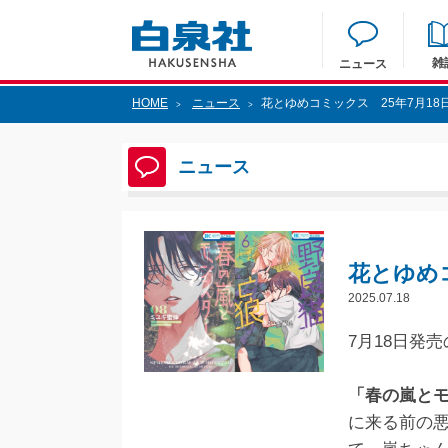
雑
ニュース
HOME
ニュース
花とゆめコミックス 25年7月1
>
>
ニュース
花とゆめ
2025.07.18
7月18日発
「春の嵐と
に来る前の