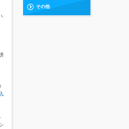
その他
ハ
誘
、
の
入
わ
シ