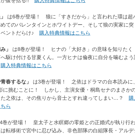
が腹を括る!!
購入特典情報はこちら
狼」
は6巻が登場！ 狼に「すきだから」と言われた環は超
初めてのバレンタインとホワイトデー、そして狼の実家に突
イベントだらけ♪
購入特典情報はこちら
噛み」
は8巻が登場！ ヒナの「大好き」の意味を知りたく
店へ駆け付ける甘夏くん。一方ヒナは倫夜に自分を噛むよう
？
購入特典情報はこちら
で青春するな」
は3巻が登場！ 之依はドラマの台本読みに
撮影に挑むことに！ しかし、主演女優・桐島セナのまさか
した之依は、その焦りから音士とすれ違ってしまい…？
購
こちら
14巻が登場！ 皇太子と水瞑郷の零姫との正婚式が執り行
夜は転移術で宮中に忍び込み、非色部隊の白組隊長・アルデ