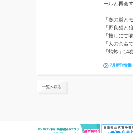
ールと再会
「春の嵐とモ
「野良猫と狼
「推しに甘噛
「人の余命で
「蜻蛉」14
7月新刊情報
一覧へ戻る