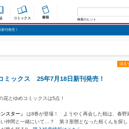
書籍
誌
コミックス
検索のヒント
8日新刊発売！
コミ
コミックス 25年7月18日新刊発売！
売の花とゆめコミックスは5点！
モンスター」
は8巻が登場！ ようやく再会した栢は、春野
悪い仲間と一緒にいて…？ 第３形態となった栢くんを探し