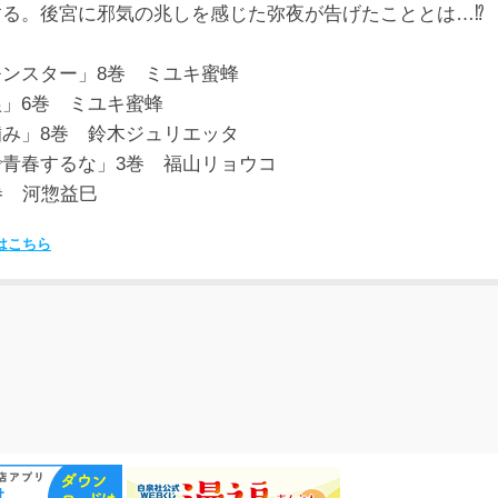
する。後宮に邪気の兆しを感じた弥夜が告げたこととは…⁉
ンスター」8巻 ミユキ蜜蜂
」6巻 ミユキ蜜蜂
み」8巻 鈴木ジュリエッタ
青春するな」3巻 福山リョウコ
巻 河惣益巳
はこちら