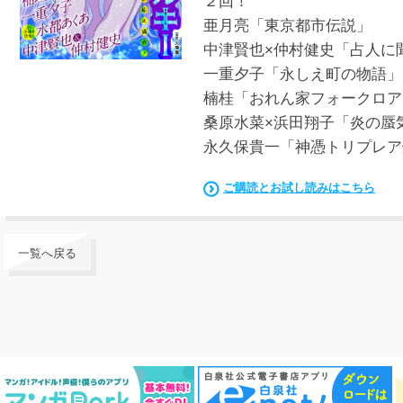
２回！
亜月亮「東京都市伝説」
中津賢也×仲村健史「占人
一重夕子「永しえ町の物語
楠桂「おれん家フォークロ
桑原水菜×浜田翔子「炎の蜃
永久保貴一「神憑トリプレア
ご購読とお試し読みはこちら
一覧へ戻る