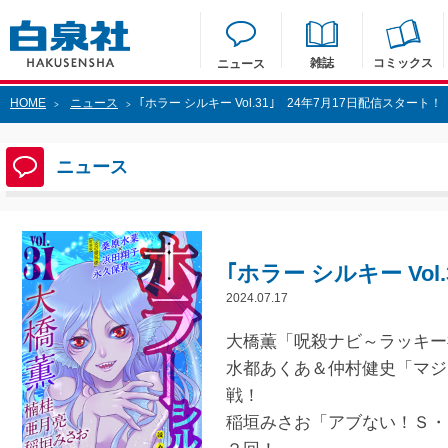
雑誌
コミックス
ニュース
HOME
ニュース
｢ホラー シルキー Vol.31｣ 24年7月17日配信スタート！
>
>
ニュース
｢ホラー シルキー Vol
2024.07.17
大橋薫「呪殺ナビ～ラッキ
水都あくあ＆仲村健史「マジ
戦！
稲垣みさお「アブない！Ｓ・