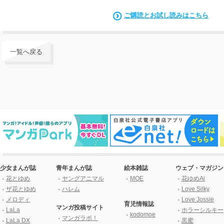
ご購読とお試し読みはこちら
一覧へ戻る
少女まんが誌
青年まんが誌
絵本雑誌
ウェブ・マガジン
花とゆめ
ヤングアニマル
MOE
花ゆめAi
ザ花とゆめ
ハレム
Love Silky
メロディ
Love Jossie
育児情報誌
マンガ投稿サイト
LaLa
ホラーシルキー
kodomoe
マンガラボ！
LaLa DX
黒蜜