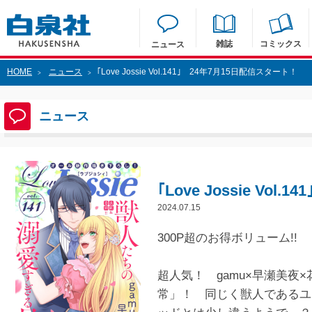
雑誌
コミックス
ニュース
HOME
ニュース
｢Love Jossie Vol.141｣ 24年7月15日配信スタート！
>
>
ニュース
｢Love Jossie Vo
2024.07.15
300P超のお得ボリューム!!
超人気！ gamu×早瀬美夜
常」！ 同じく獣人であるユ