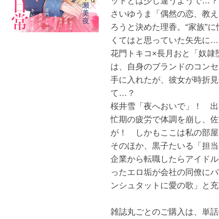
ッドとは少し違うようで…
さいゆうま「偶然の恋、教え
ろうと決めた理香。“家族”
くてはと思っていた矢先に…
花門トキコ×長月おと「奴隷
は、自身のブランドのコンセ
手に入れたが、彼女が時折見
て…？
桜井雪「夜へおいで」！ 出
忙期の疲労で体調を崩し、佐
が！ しかもここは私の部屋
そのほか、黒子たいる「担当ア
企業から転職したらアイドル
ったエロ垢が会社の同僚にバ
ンシュタットに愛の歌」と充
雑誌丸ごとのご購入は、単話