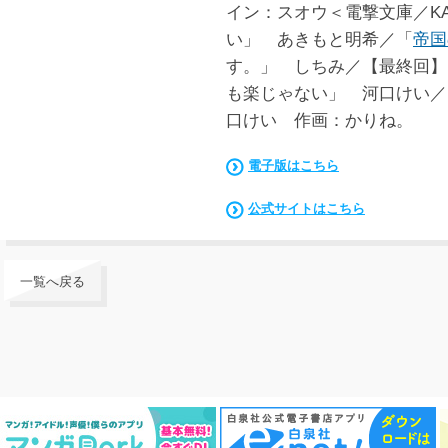
イン：スオウ＜電撃文庫／KA
い」 あきもと明希／「
帝国
す。」 しちみ／【最終回】
も楽じゃない」 河口けい／
口けい 作画：かりね。
電子版はこちら
公式サイトはこちら
一覧へ戻る