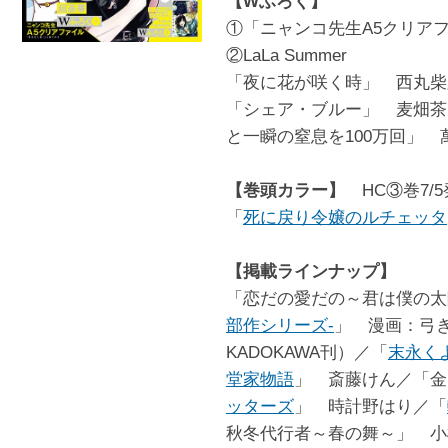
【Wふろく】
①「ニャンコ先生A5クリア
②LaLa Summer
「夜に花が咲く時」 西丸柴
「シェア・ブルー」 麦畑茶
と一瞬の窒息を100万回」 
【巻頭カラー】
HC③巻7/
「
死に戻り令嬢のルチェッタ
【掲載ラインナップ】
「恋だの愛だの～君は僕の太
部作シリーズ-
」 漫画：弓
KADOKAWA刊）／「
末永く
堂家物語
」 斎藤けん／「金
ッターズ
」 時計野はり／「
秋冬代行者～春の舞～」 小