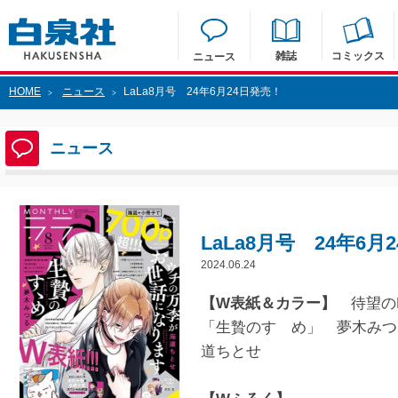
雑誌
コミックス
ニュース
HOME
ニュース
LaLa8月号 24年6月24日発売！
>
>
ニュース
LaLa8月号 24年6月
2024.06.24
【W表紙＆カラー】
待望のH
「生贄のすゝめ」 夢木みつ
道ちとせ