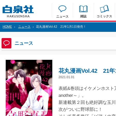
雑誌
コミックス
ニュース
HOME
ニュース
花丸漫画Vol.42 21年1月1日発売！
>
>
ニュース
花丸漫画Vol.42 21
2021.01.01
表紙&巻頭はイケメンホスト
another～」。
新連載第２回も絶好調な玉川
次がついに野球部に！