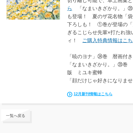
切り離し可能で、卓上画集と
ら
「なまいきざかり。」⑳
も登場！ 夏のザ花名物「袋
下ろしも！ ①巻が登場の「
ぎるこじらせ先輩×打たれ強
ィ！
ご購入特典情報はこち
「暁のヨナ」㉞巻 暦画付き
「なまいきざかり。」⑳巻 
版 ミユキ蜜蜂
「顔だけじゃ好きになりませ
12月新刊情報はこちら
一覧へ戻る