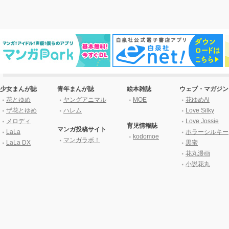
少女まんが誌
青年まんが誌
絵本雑誌
ウェブ・マガジン
花とゆめ
ヤングアニマル
MOE
花ゆめAi
ザ花とゆめ
ハレム
Love Silky
メロディ
Love Jossie
育児情報誌
マンガ投稿サイト
LaLa
ホラーシルキー
kodomoe
マンガラボ！
LaLa DX
黒蜜
花丸漫画
小説花丸