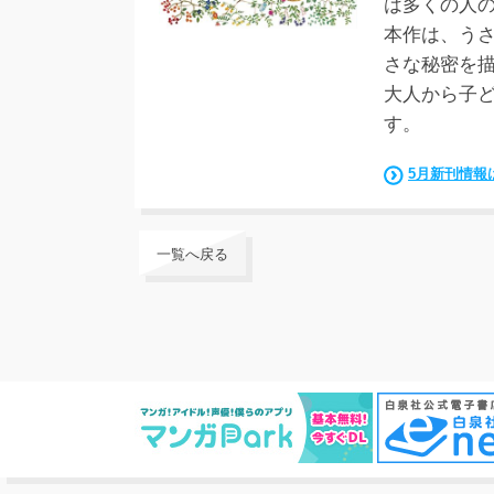
は多くの人
本作は、う
さな秘密を
大人から子
す。
5月新刊情報
一覧へ戻る