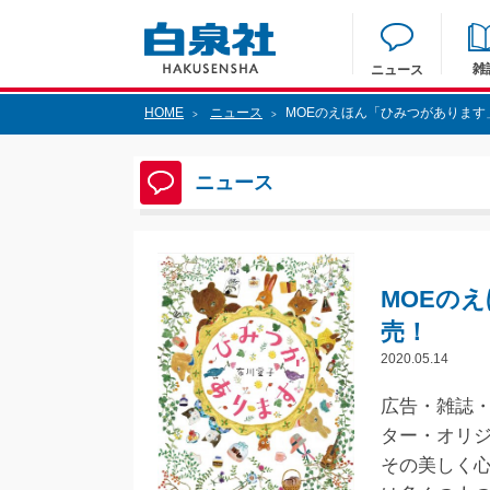
雑
ニュース
HOME
ニュース
MOEのえほん「ひみつがあります」
>
>
ニュース
MOEのえ
売！
2020.05.14
広告・雑誌
ター・オリジ
その美しく