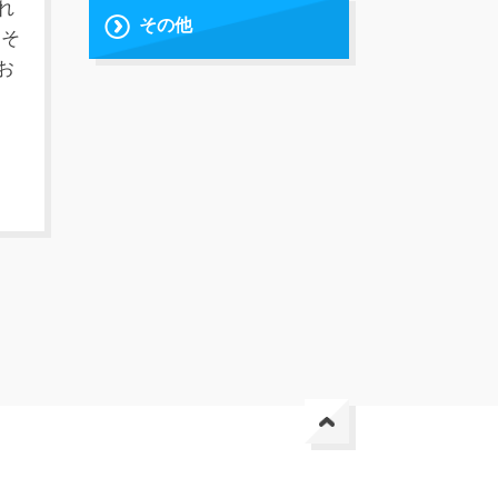
れ
その他
、そ
お