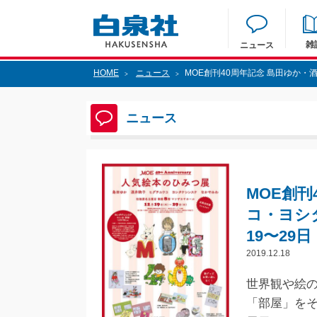
雑
ニュース
HOME
ニュース
MOE創刊40周年記念 島田ゆか・
>
>
ニュース
MOE創
コ・ヨシタ
19〜29
2019.12.18
世界観や絵
「部屋」を