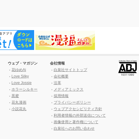
ウェブ・マガジン
会社情報
花ゆめAi
白泉社サイトトップ
Love Silky
会社概要
Love Jossie
沿革
ホラーシルキー
メディアミックス
黒蜜
採用情報
花丸漫画
プライバシーポリシー
小説花丸
ウェブアクセシビリティ方針
利用者情報の外部送信について
画像使用と著作権について
白泉社へのお問い合わせ