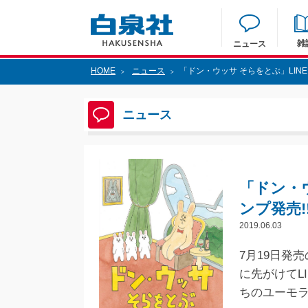
雑
ニュース
HOME
ニュース
「ドン・ウッサ そらをとぶ」LIN
>
>
ニュース
「ドン・
ンプ発売!
2019.06.03
7月19日発
に先がけてL
ちのユーモ