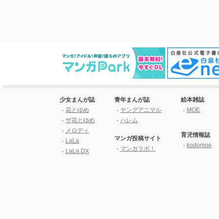
少女まんが誌
青年まんが誌
絵本雑誌
花とゆめ
ヤングアニマル
MOE
ザ花とゆめ
ハレム
メロディ
育児情報誌
マンガ投稿サイト
LaLa
kodomoe
マンガラボ！
LaLa DX