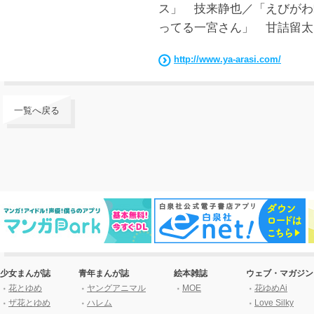
ス」 技来静也／「えびがわ
ってる一宮さん」 甘詰留太
http://www.ya-arasi.com/
一覧へ戻る
少女まんが誌
青年まんが誌
絵本雑誌
ウェブ・マガジン
花とゆめ
ヤングアニマル
MOE
花ゆめAi
ザ花とゆめ
ハレム
Love Silky