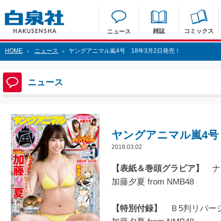
雑誌
コミックス
ニュース
HOME
ニュース
ヤングアニマル嵐4号 18年3月2日発売！
>
>
ニュース
ヤングアニマル嵐4号 
2018.03.02
【表紙＆巻頭グラビア】
ナ
加藤夕夏 from NMB48
【特別付録】
Ｂ5判リバー