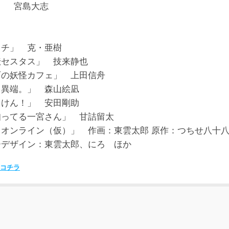
Out」 宮島大志
ッチ」 克・亜樹
伝セスタス」 技来静也
町の妖怪カフェ」 上田信舟
、異端。」 森山絵凪
ゃけん！」 安田剛助
知ってる一宮さん」 甘詰留太
オンライン（仮）」 作画：東雲太郎 原作：つちせ八十
ーデザイン：東雲太郎、にろ ほか
コチラ