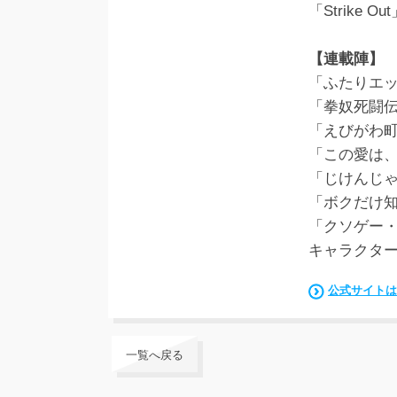
「Strike 
【連載陣】
「ふたりエ
「拳奴死闘
「えびがわ
「この愛は
「じけんじ
「ボクだけ
「クソゲー・
キャラクタ
公式サイトは
一覧へ戻る