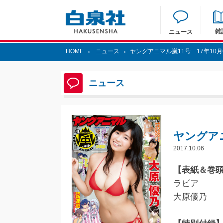
雑
ニュース
HOME
ニュース
ヤングアニマル嵐11号 17年10
>
>
ニュース
ヤングアニ
2017.10.06
【表紙＆巻
ラビア
大原優乃