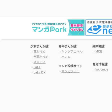
少女まんが誌
青年まんが誌
絵本雑誌
花とゆめ
ヤングアニマル
MOE
ザ花とゆめ
ハレム
メロディ
育児情報誌
マンガ投稿サイト
LaLa
kodomoe
マンガラボ！
LaLa DX