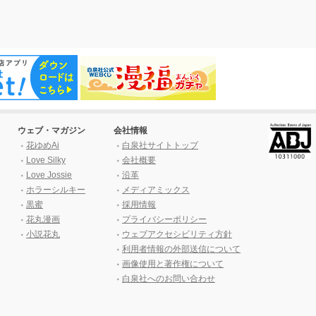
ウェブ・マガジン
会社情報
花ゆめAi
白泉社サイトトップ
Love Silky
会社概要
Love Jossie
沿革
ホラーシルキー
メディアミックス
黒蜜
採用情報
花丸漫画
プライバシーポリシー
小説花丸
ウェブアクセシビリティ方針
利用者情報の外部送信について
画像使用と著作権について
白泉社へのお問い合わせ