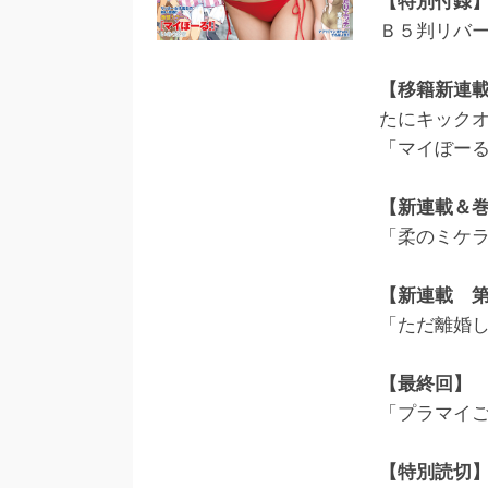
【特別付録
Ｂ５判リバ
【移籍新連
たにキックオ
「マイぼー
【新連載＆
「柔のミケ
【新連載 第
「ただ離婚
【最終回】
「プラマイ
【特別読切