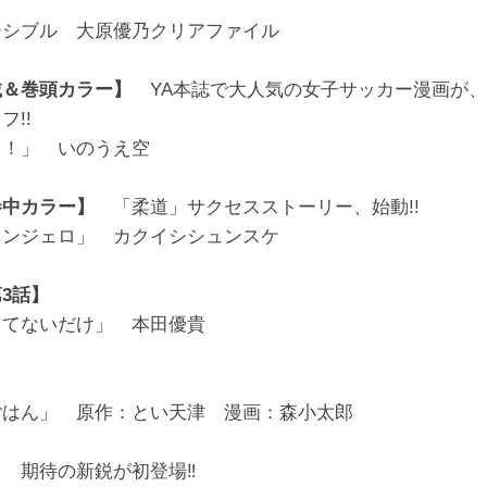
】
ーシブル 大原優乃クリアファイル
載＆巻頭カラー】
YA本誌で大人気の女子サッカー漫画が、
フ!!
る！」 いのうえ空
巻中カラー】
「柔道」サクセスストーリー、始動!!
ランジェロ」 カクイシシュンスケ
3話】
してないだけ」 本田優貴
ごはん」 原作：とい天津 漫画：森小太郎
】
期待の新鋭が初登場‼