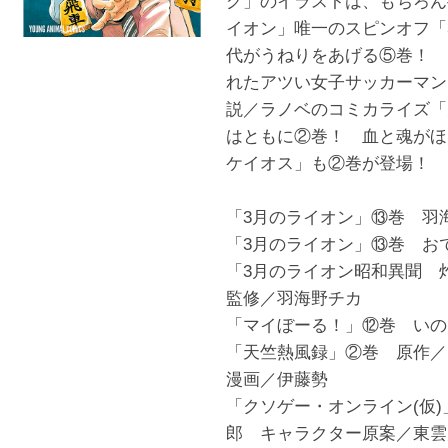
グ」のイラストは、もちろん
イオン」唯一のスピンオフ「
代がうねりをあげる⑤巻！ 
れたアツい女子サッカーマン
説／ラノベのコミカライズ「
はともに②巻！ 血と魂がほ
ケイオス」も②巻が登場！
「3月のライオン」⑬巻 羽
「3月のライオン」⑬巻 お
「3月のライオン昭和異聞 
監修／羽海野チカ
「マイぼーる！」⑫巻 いの
「天竺熱風録」②巻 原作／
漫画／伊藤勢
「クソゲー・オンライン(仮
郎 キャラクター原案／東雲