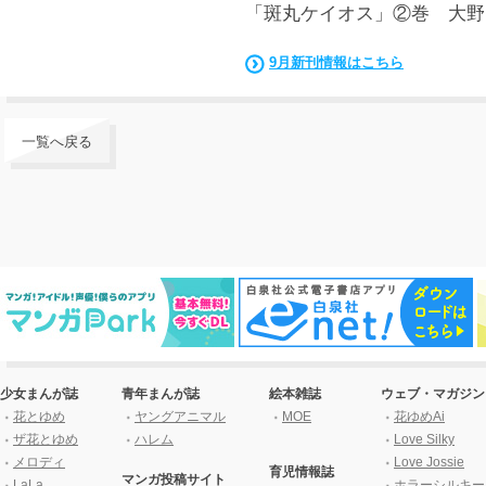
「斑丸ケイオス」②巻 大野
9月新刊情報はこちら
一覧へ戻る
少女まんが誌
青年まんが誌
絵本雑誌
ウェブ・マガジン
花とゆめ
ヤングアニマル
MOE
花ゆめAi
ザ花とゆめ
ハレム
Love Silky
メロディ
Love Jossie
育児情報誌
マンガ投稿サイト
LaLa
ホラーシルキー