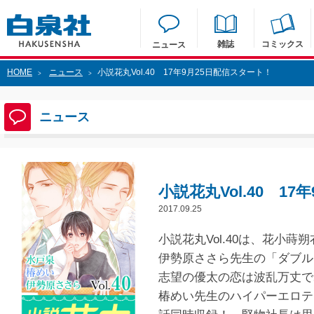
雑誌
コミックス
ニュース
HOME
ニュース
小説花丸Vol.40 17年9月25日配信スタート！
>
>
ニュース
小説花丸Vol.40 1
2017.09.25
小説花丸Vol.40は、花小
伊勢原ささら先生の「ダブル
志望の優太の恋は波乱万丈で
椿めい先生のハイパーエロテ