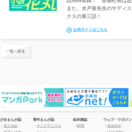
話同時収録！ 堅物社長は思
また、水戸泉先生のサディス
クスの第三話！
公式サイトはこちら
一覧へ戻る
少女まんが誌
青年まんが誌
絵本雑誌
ウェブ・マガジン
花とゆめ
ヤングアニマル
MOE
花ゆめAi