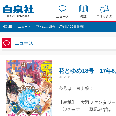
雑誌
コミックス
ニュース
HOME
ニュース
花とゆめ18号 17年8月19日発売!!
>
>
ニュース
花とゆめ18号 17年8
2017.08.19
今号は、ヨナ祭!!
【表紙】 大河ファンタジー
「暁のヨナ」 草凪みずほ