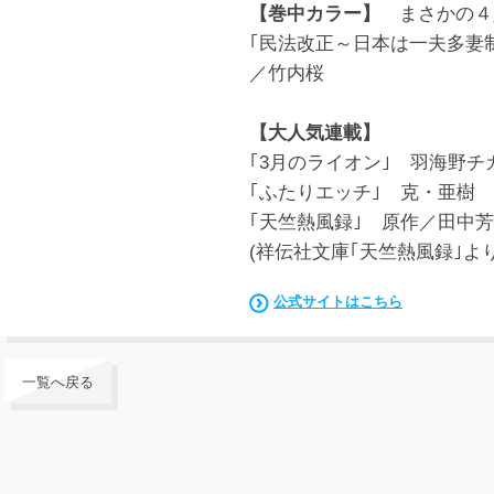
【巻中カラー】
まさかの４
｢民法改正～日本は一夫多妻
／竹内桜
【大人気連載】
｢3月のライオン｣ 羽海野チ
｢ふたりエッチ｣ 克・亜樹
｢天竺熱風録｣ 原作／田中
(祥伝社文庫｢天竺熱風録｣よ
公式サイトはこちら
一覧へ戻る