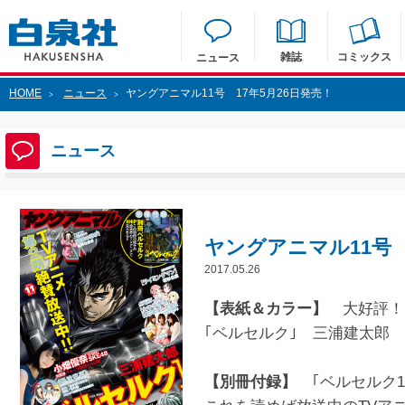
雑誌
コミックス
ニュース
HOME
ニュース
ヤングアニマル11号 17年5月26日発売！
>
>
ニュース
ヤングアニマル11号 
2017.05.26
【表紙＆カラー】
大好評！月
｢ベルセルク｣ 三浦建太郎
【別冊付録】
｢ベルセルク10