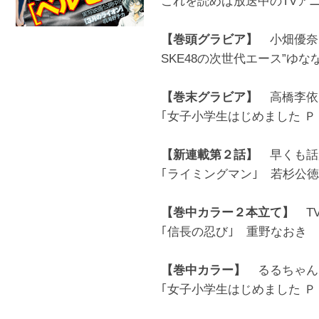
これを読めば放送中のTVアニ
【巻頭グラビア】
小畑優奈 
SKE48の次世代エース”ゆなな
【巻末グラビア】
高橋李依
｢女子小学生はじめました 
【新連載第２話】
早くも話題
｢ライミングマン｣ 若杉公徳
【巻中カラー２本立て】
TV
｢信長の忍び｣ 重野なおき
【巻中カラー】
るるちゃん＆
｢女子小学生はじめました Ｐ