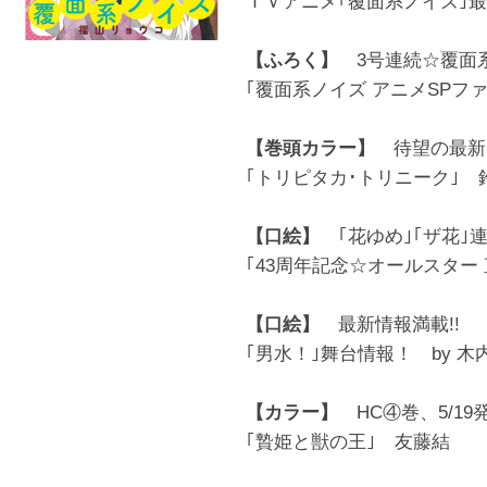
ＴＶアニメ｢覆面系ノイズ｣
【ふろく】
3号連続☆覆面系ふ
｢覆面系ノイズ アニメSPファ
【巻頭カラー】
待望の最新H
｢トリピタカ･トリニーク｣
【口絵】
｢花ゆめ｣｢ザ花｣
｢43周年記念☆オールスター
【口絵】
最新情報満載!!
｢男水！｣舞台情報！ by 木
【カラー】
HC④巻、5/19発
｢贄姫と獣の王｣ 友藤結