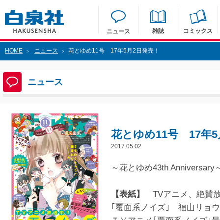
雑誌
コミックス
ニュース
HOME
ニュース
花とゆめ11号 17年5月2日発売！
>
>
ニュース
花とゆめ11号 17年
2017.05.02
～花とゆめ43th Anniversary
【表紙】
TVアニメ、絶賛
｢覆面系ノイズ｣ 福山リョ