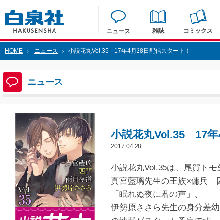
雑誌
コミックス
ニュース
HOME
ニュース
小説花丸Vol.35 17年4月28日配信スタート！
>
>
ニュース
小説花丸Vol.35 1
2017.04.28
小説花丸Vol.35は、尾賀ト
真宮藍璃先生の王族×傭兵「
「眠れぬ夜に君の声」、
伊勢原ささら先生の身分差幼