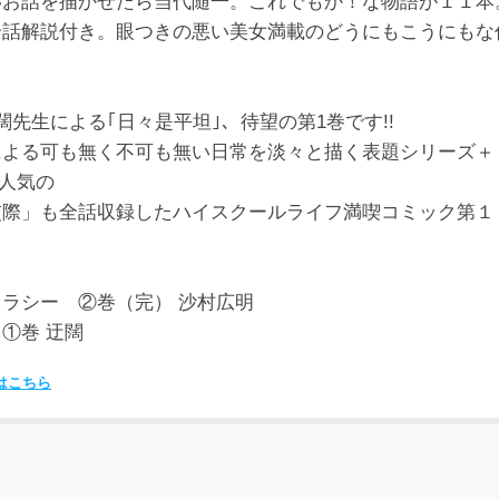
いお話を描かせたら当代随一。これでもか！な物語が１１本
全話解説付き。眼つきの悪い美女満載のどうにもこうにもな
闊先生による｢日々是平坦｣、待望の第1巻です!!
による可も無く不可も無い日常を淡々と描く表題シリーズ＋
大人気の
交際」も全話収録したハイスクールライフ満喫コミック第１
ラシー ②巻（完） 沙村広明
①巻 迂闊
はこちら