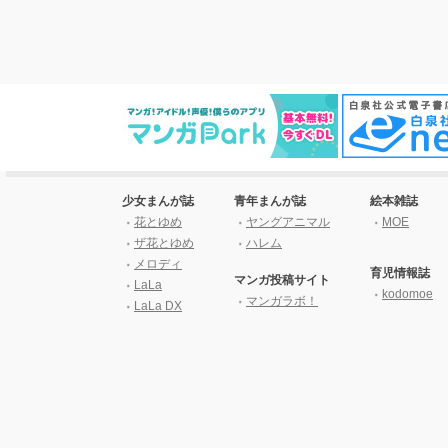
少女まんが誌
青年まんが誌
絵本雑誌
花とゆめ
ヤングアニマル
MOE
ザ花とゆめ
ハレム
メロディ
育児情報誌
マンガ投稿サイト
LaLa
kodomoe
マンガラボ！
LaLa DX