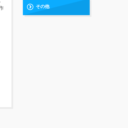
。
その他
作