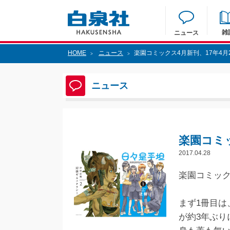
雑
ニュース
HOME
ニュース
楽園コミックス4月新刊、17年4月
>
>
ニュース
楽園コミッ
2017.04.28
楽園コミック
まず1冊目は
が約3年ぶり