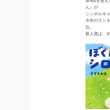
第9回を迎
ん』が
シンボルキ
今年のランキ
位。
新人賞は、