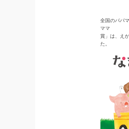
全国のパパマ
ママ
賞」は、え
た。