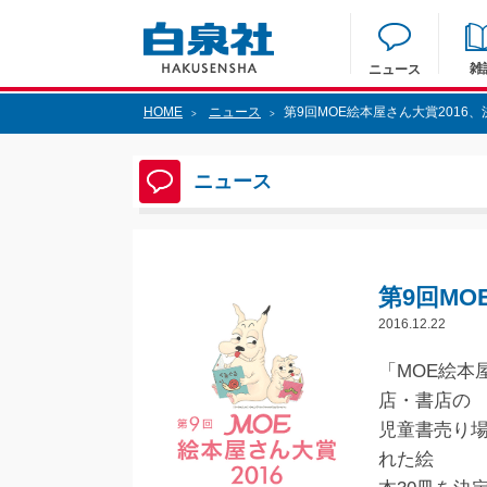
雑
ニュース
HOME
ニュース
第9回MOE絵本屋さん大賞2016、決
>
>
ニュース
第9回MO
2016.12.22
「MOE絵本
店・書店の
児童書売り場
れた絵