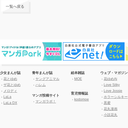
一覧へ戻る
少女まんが誌
青年まんが誌
絵本雑誌
ウェブ・マガジン
花とゆめ
ヤングアニマル
MOE
花ゆめAi
ザ花とゆめ
ハレム
Love Silky
メロディ
Love Jossie
育児情報誌
マンガ投稿サイト
LaLa
ホラーシルキー
kodomoe
マンガラボ！
LaLa DX
黒蜜
花丸漫画
小説花丸