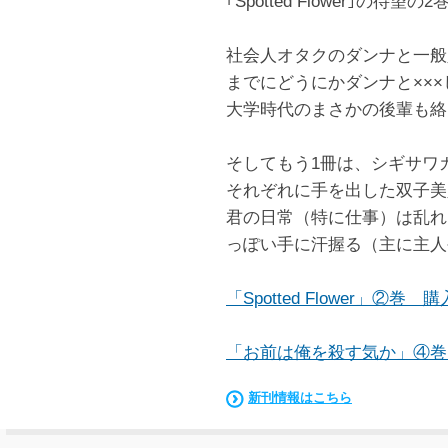
｢Spotted Flower｣の待望
社会人オタクのダンナと一般
までにどうにかダンナと×××
大学時代のまさかの後輩も絡
そしてもう1冊は、シギサワカ
それぞれに手を出した双子美
君の日常（特に仕事）は乱れ
っぽい手に汗握る（主に主人
「Spotted Flower」②
「お前は俺を殺す気か」④巻
新刊情報はこちら