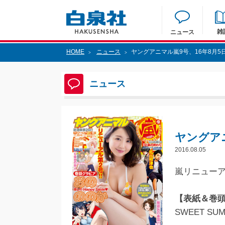
雑
ニュース
HOME
ニュース
ヤングアニマル嵐9号、16年8月5
>
>
ニュース
ヤングアニ
2016.08.05
嵐リニューアル
【表紙＆巻
SWEET S