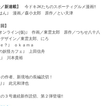
ー／新連載】
今ドキJKたちのスポーティグルメ漫画!!
はん｣ 漫画／森小太郎 原作／とい天津
２回】
オンライン(仮)｣ 作画／東雲太郎 原作／つちせ八十八
ーデザイン／東雲太郎、にろ
ｃｅ？｣ ｏｋａｍａ
の妖怪カフェ｣ 上田信舟
人｣ 川本貴裕
｣の作者、新境地の長編読切！
り｣ 此元和津也
の３号連続新作読切、第２弾登場!!