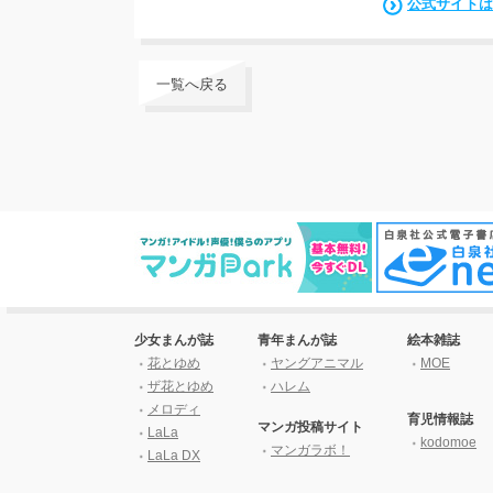
公式サイトは
一覧へ戻る
少女まんが誌
青年まんが誌
絵本雑誌
花とゆめ
ヤングアニマル
MOE
ザ花とゆめ
ハレム
メロディ
育児情報誌
マンガ投稿サイト
LaLa
kodomoe
マンガラボ！
LaLa DX