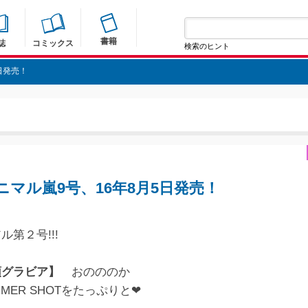
書籍
誌
コミックス
検索のヒント
日発売！
マル嵐9号、16年8月5日発売！
第２号!!!
頭グラビア】
おのののか
UMMER SHOTをたっぷりと❤