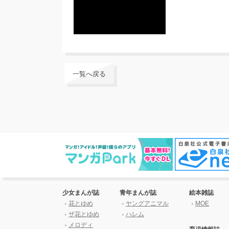
一覧へ戻る
少女まんが誌
青年まんが誌
絵本雑誌
花とゆめ
ヤングアニマル
MOE
ザ花とゆめ
ハレム
メロディ