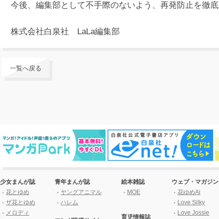
今後、編集部として不手際のないよう、再発防止を徹底
株式会社白泉社 LaLa編集部
一覧へ戻る
少女まんが誌
青年まんが誌
絵本雑誌
ウェブ・マガジン
花とゆめ
ヤングアニマル
MOE
花ゆめAi
ザ花とゆめ
ハレム
Love Silky
メロディ
Love Jossie
育児情報誌