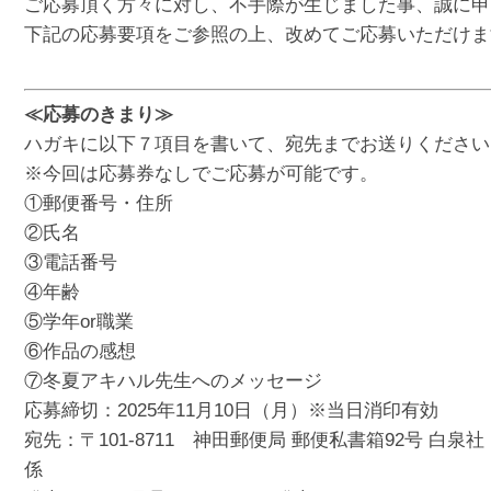
ご応募頂く方々に対し、不手際が生じました事、誠に申
下記の応募要項をご参照の上、改めてご応募いただけま
≪応募のきまり≫
ハガキに以下７項目を書いて、宛先までお送りください
※今回は応募券なしでご応募が可能です。
①郵便番号・住所
②氏名
③電話番号
④年齢
⑤学年or職業
⑥作品の感想
⑦冬夏アキハル先生へのメッセージ
応募締切：2025年11月10日（月）※当日消印有効
宛先：〒101-8711 神田郵便局 郵便私書箱92号 
係