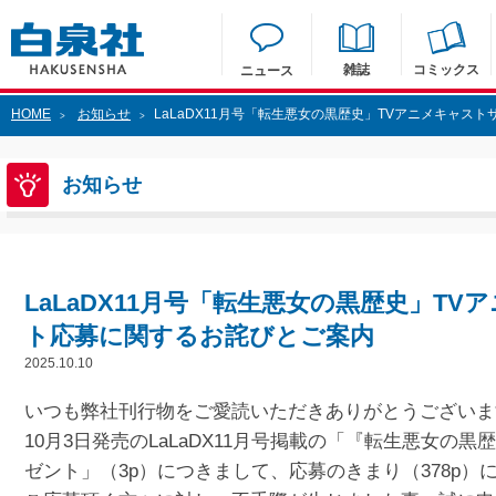
雑誌
コミックス
ニュース
HOME
お知らせ
LaLaDX11月号「転生悪女の黒歴史」TVアニメキャ
>
>
お知らせ
LaLaDX11月号「転生悪女の黒歴史」T
ト応募に関するお詫びとご案内
2025.10.10
いつも弊社刊行物をご愛読いただきありがとうございま
10月3日発売のLaLaDX11月号掲載の「『転生悪女の
ゼント」（3p）につきまして、応募のきまり（378p